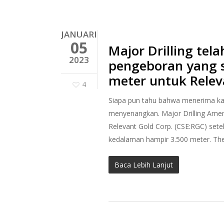
JANUARI
05
Major Drilling te
2023
pengeboran yang 
meter untuk Relev
4
Siapa pun tahu bahwa menerima kata
menyenangkan. Major Drilling Ameri
Relevant Gold Corp. (CSE:RGC) se
kedalaman hampir 3.500 meter. Th
Baca Lebih Lanjut