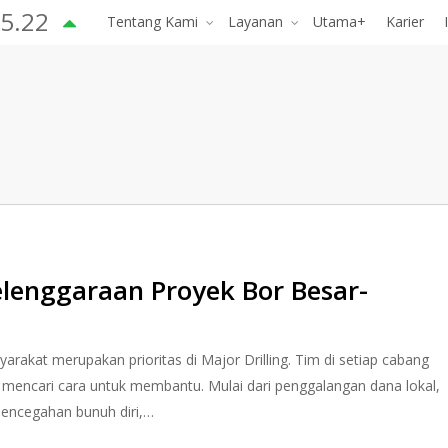
5.22
Tentang Kami
Layanan
Utama+
Karier
lenggaraan Proyek Bor Besar-
rakat merupakan prioritas di Major Drilling. Tim di setiap cabang
us mencari cara untuk membantu. Mulai dari penggalangan dana lokal,
pencegahan bunuh diri,…