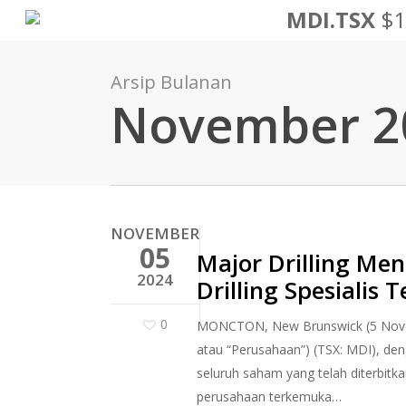
Lewati
MDI.TSX
$1
ke
konten
Arsip Bulanan
utama
November 2
NOVEMBER
05
Major Drilling M
2024
Drilling Spesialis
0
MONCTON, New Brunswick (5 November
atau “Perusahaan”) (TSX: MDI), d
seluruh saham yang telah diterbitk
perusahaan terkemuka…