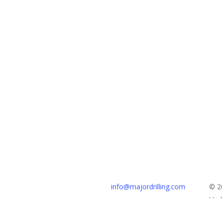
Kantor Pusat
info@majordrilling.com
© 2
111 Jalan St. George
Unda
Moncton, NB, Kanada
ID