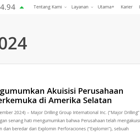
4.94
Tentang Kami
Layanan
Utama+
Karier
024
engumumkan Akuisisi Perusahaan
 Terkemuka di Amerika Selatan
 2024) – Major Drilling Group International Inc. (“Major Drilling”
engan senang hati mengumumkan bahwa Perusahaan telah mengakuisi
an dan beredar dari Explomin Perforaciones (“Explomin”), sebuah