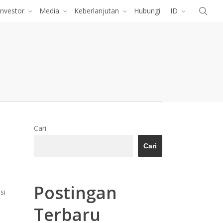
Menu
cari
Investor
Media
Keberlanjutan
Hubungi
ID
Cari
Cari
Postingan
si
Terbaru