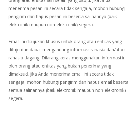
orang atau entitas lain selain yang dituju. Jika Anda
menerima pesan ini secara tidak sengaja, mohon hubungi
pengirim dan hapus pesan ini beserta salinannya (baik
elektronik maupun non-elektronik) segera.
Email ini ditujukan khusus untuk orang atau entitas yang
dituju dan dapat mengandung informasi rahasia dan/atau
rahasia dagang. Dilarang keras menggunakan informasi ini
oleh orang atau entitas yang bukan penerima yang
dimaksud. Jika Anda menerima email ini secara tidak
sengaja, mohon hubungi pengirim dan hapus email beserta
semua salinannya (baik elektronik maupun non-elektronik)
segera.