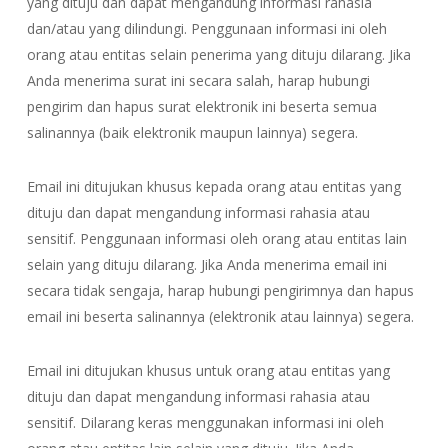
yang dituju dan dapat mengandung informasi rahasia
dan/atau yang dilindungi. Penggunaan informasi ini oleh
orang atau entitas selain penerima yang dituju dilarang. Jika
Anda menerima surat ini secara salah, harap hubungi
pengirim dan hapus surat elektronik ini beserta semua
salinannya (baik elektronik maupun lainnya) segera.
Email ini ditujukan khusus kepada orang atau entitas yang
dituju dan dapat mengandung informasi rahasia atau
sensitif. Penggunaan informasi oleh orang atau entitas lain
selain yang dituju dilarang. Jika Anda menerima email ini
secara tidak sengaja, harap hubungi pengirimnya dan hapus
email ini beserta salinannya (elektronik atau lainnya) segera.
Email ini ditujukan khusus untuk orang atau entitas yang
dituju dan dapat mengandung informasi rahasia atau
sensitif. Dilarang keras menggunakan informasi ini oleh