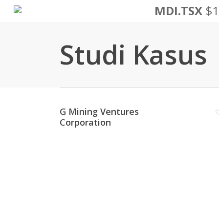
Lewati
MDI.TSX
$1
ke
konten
Studi Kasus
utama
G Mining Ventures
Corporation