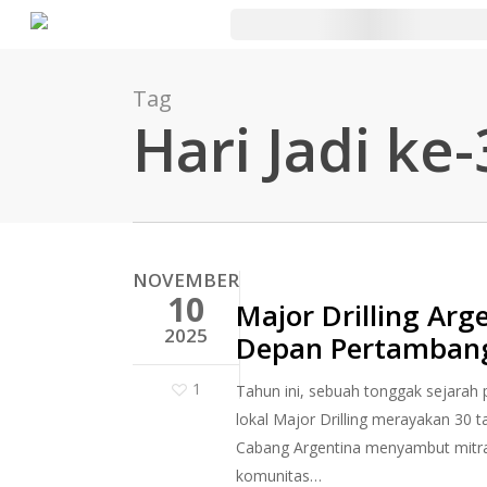
Lewati
ke
konten
Tag
utama
Hari Jadi ke-
NOVEMBER
10
Major Drilling Ar
2025
Depan Pertambang
1
Tahun ini, sebuah tonggak sejarah 
lokal Major Drilling merayakan 30 
Cabang Argentina menyambut mitra 
komunitas…