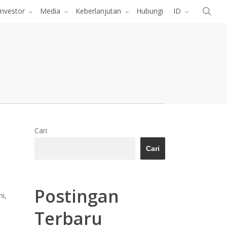
Menu
cari
Investor
Media
Keberlanjutan
Hubungi
ID
Cari
Cari
Postingan
i,
Terbaru