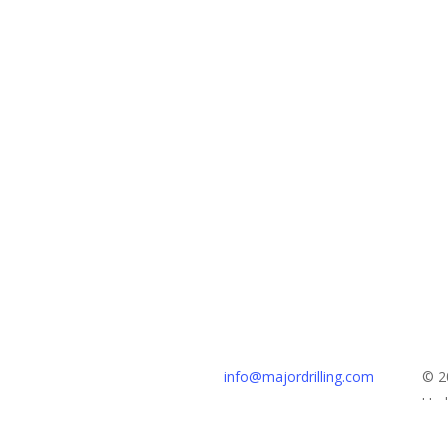
Kantor Pusat
info@majordrilling.com
© 2
111 Jalan St. George
Unda
Moncton, NB, Kanada
ID