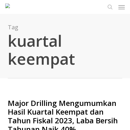
Men
Lewati
Menu
ke
cari
konten
utama
Tag
kuartal
keempat
Major Drilling Mengumumkan
Hasil Kuartal Keempat dan
Tahun Fiskal 2023, Laba Bersih
Tahunan Naik 40%