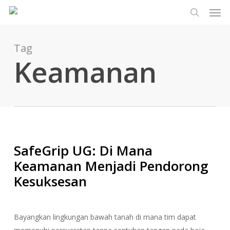
Men
Lewati
Menu
ke
cari
konten
utama
Tag
Keamanan
SafeGrip UG: Di Mana
Keamanan Menjadi Pendorong
Kesuksesan
Bayangkan lingkungan bawah tanah di mana tim dapat