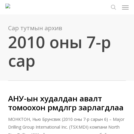
Цэс
Үндсэн
Menu
контент
хайлт
руу
алгасах
Сар тутмын архив
2010 оны 7-р
сар
АНУ-ын худалдан авалт
томоохон өрөмдлөгөөр зарлагдлаа
МОНКТОН, Нью Брунсвик (2010 оны 7-р сарын 6) – Major
Drilling Group International Inc. (TSX:MDI) компани North