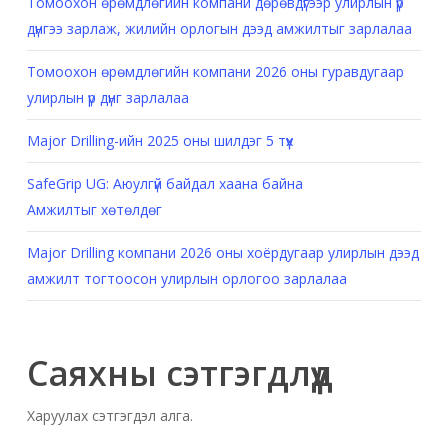
Томоохон өрөмдлөгийн компани дөрөвдүгээр улирлын үр
дүнгээ зарлаж, жилийн орлогын дээд амжилтыг зарлалаа
Томоохон өрөмдлөгийн компани 2026 оны гуравдугаар
улирлын үр дүнг зарлалаа
Major Drilling-ийн 2025 оны шилдэг 5 түүх
SafeGrip UG: Аюулгүй байдал хаана байна
Амжилтыг хөтөлдөг
Major Drilling компани 2026 оны хоёрдугаар улирлын дээд
амжилт тогтоосон улирлын орлогоо зарлалаа
Саяхны сэтгэгдлүүд
Харуулах сэтгэгдэл алга.