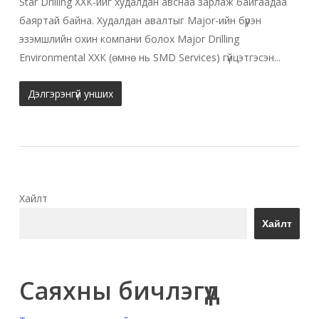
Star Drilling ХХК-ийг худалдан авснаа зарлаж байгаадаа
баяртай байна. Худалдан авалтыг Major-ийн бүрэн
эзэмшлийн охин компани болох Major Drilling
Environmental ХХК (өмнө нь SMD Services) гүйцэтгэсэн...
Дэлгэрэнгүй унших
Хайлт
Хайлт
Саяхны бичлэгүүд