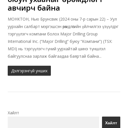
авчирч байна
МОНКТОН, Нью Брунсвик (2024 оны 7-р сарын 22) – Уул
уурхайн салбарт мэргэшсэн өрөмдлөгийн үйлчилгээ үзүүлдэг
тэргүүлэгч компани болох Major Drilling Group
International Inc. (“Major Drilling” буюу “Компани”) (TSX:
MDI) нь тэргүүлэгч гүний уурхайтай шинэ түншлэл
байгуулснаа зарлаж байгаадаа баяртай байна...
Дэлгэрэнгүй унших
Хайлт
Хайлт