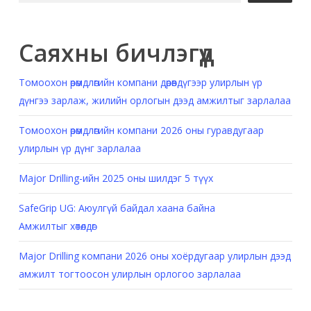
Саяхны бичлэгүүд
Томоохон өрөмдлөгийн компани дөрөвдүгээр улирлын үр
дүнгээ зарлаж, жилийн орлогын дээд амжилтыг зарлалаа
Томоохон өрөмдлөгийн компани 2026 оны гуравдугаар
улирлын үр дүнг зарлалаа
Major Drilling-ийн 2025 оны шилдэг 5 түүх
SafeGrip UG: Аюулгүй байдал хаана байна
Амжилтыг хөтөлдөг
Major Drilling компани 2026 оны хоёрдугаар улирлын дээд
амжилт тогтоосон улирлын орлогоо зарлалаа