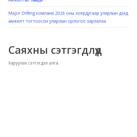
Major Drilling компани 2026 оны хоёрдугаар улирлын дээд
амжилт тогтоосон улирлын орлогоо зарлалаа
Саяхны сэтгэгдлүүд
Харуулах сэтгэгдэл алга.