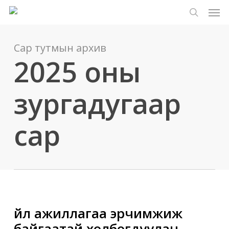
Цэс
Үндсэн
Menu
контент
хайлт
руу
алгасах
Сар тутмын архив
2025 оны
зургадугаар
сар
Үйл ажиллагаа эрчимжиж
байгаатай холбогдуулан