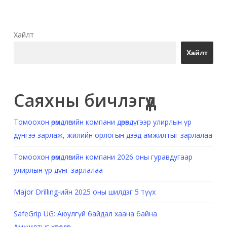
Хайлт
Хайлт
Саяхны бичлэгүүд
Томоохон өрөмдлөгийн компани дөрөвдүгээр улирлын үр
дүнгээ зарлаж, жилийн орлогын дээд амжилтыг зарлалаа
Томоохон өрөмдлөгийн компани 2026 оны гуравдугаар
улирлын үр дүнг зарлалаа
Major Drilling-ийн 2025 оны шилдэг 5 түүх
SafeGrip UG: Аюулгүй байдал хаана байна
Амжилтыг хөтөлдөг