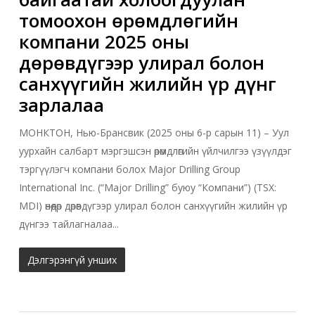
томоохон өрөмдлөгийн
компани 2025 оны
дөрөвдүгээр улирал болон
санхүүгийн жилийн үр дүнг
зарлалаа
МОНКТОН, Нью-Брансвик (2025 оны 6-р сарын 11) – Уул
уурхайн салбарт мэргэшсэн өрөмдлөгийн үйлчилгээ үзүүлдэг
тэргүүлэгч компани болох Major Drilling Group
International Inc. (“Major Drilling” буюу “Компани”) (TSX:
MDI) өнөөдөр дөрөвдүгээр улирал болон санхүүгийн жилийн үр
дүнгээ тайлагналаа...
Дэлгэрэнгүй унших