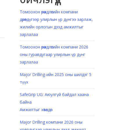
Томоохон өрөмдлөгийн компани
дөрөвдүгээр улирлын үр дүнгээ зарлаж,
жилийн орлогын дээд амжилтыг
зарлалаа
Томоохон өрөмдлөгийн компани 2026
оны гуравдугаар улирлын үр дүнг
зарлалаа
Major Drilling-ийн 2025 оны шилдэг 5
түүх
SafeGrip UG: Аюулгүй байдал хаана
байна
Амжилтыг хөтөлдөг
Major Drilling компани 2026 оны
хоёрдугаар улирлын дээд амжилт