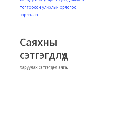
тогтоосон улирлын орлогоо
зарлалаа
Саяхны
сэтгэгдлүүд
Харуулах сэтгэгдэл алга.