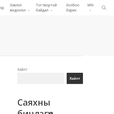
Menu
Хэвлэл
Тогтвортой
Холбоо
MN
хай
ид
мэдээлэл
байдал
барих
Хайлт
Хайлт
Саяхны
бичлэгүүд