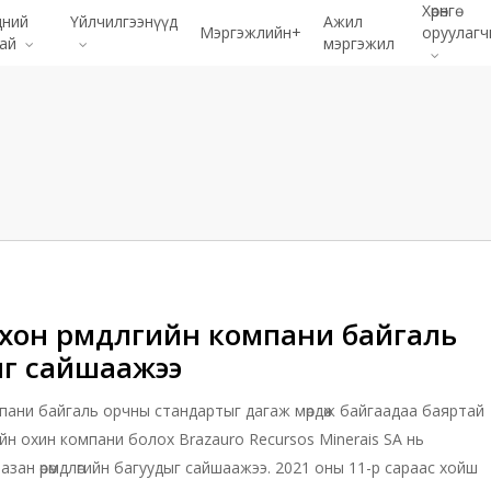
Хөрөнгө
дний
Үйлчилгээнүүд
Ажил
Мэргэжлийн+
оруулагч
хай
мэргэжил
он өрөмдлөгийн компани байгаль
г сайшаажээ
ани байгаль орчны стандартыг дагаж мөрдөж байгаадаа баяртай
ийн охин компани болох Brazauro Recursos Minerais SA нь
зан өрөмдлөгийн багуудыг сайшаажээ. 2021 оны 11-р сараас хойш