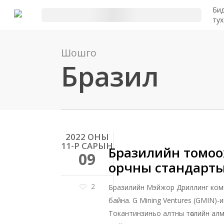
Үндсэн
Би
контент
ту
руу
алгасах
Шошго
Бразил
2022 ОНЫ
11-Р САРЫН
Бразилийн томоох
09
орчны стандарты
2
Бразилийн Мэйжор Дриллинг комп
байна. G Mining Ventures (GMIN)-
Токантинзиньо алтны төслийн алма