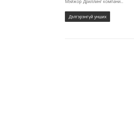
Мэйжор Дриллинг компани...
Дэлгэрэнгүй унших