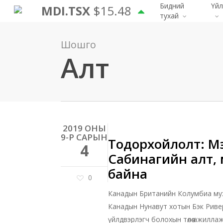
Үндсэн
Бидний
Үйл
MDI.TSX
$15.48
тухай
контент
руу
Шошго
алгасах
Алт
2019 ОНЫ
9-Р САРЫН
Тодорхойлолт: Мэ
4
Сабинагийн алт, 
байна
0
Канадын Британийн Колумбиа мужи
Канадын Нунавут хотын Бэк Риве
үйлдвэрлэгч болохын төлөө ажиллаж 