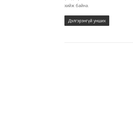
хийж байна.
Дэлгэрэнгүй унших