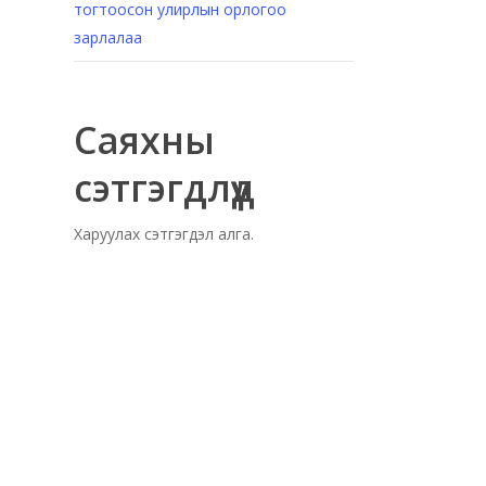
тогтоосон улирлын орлогоо
зарлалаа
Саяхны
сэтгэгдлүүд
Харуулах сэтгэгдэл алга.