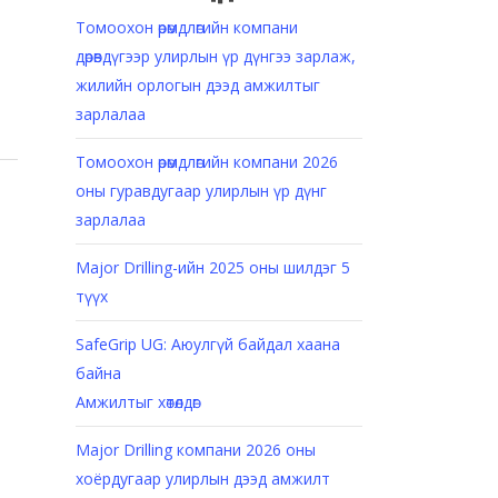
Томоохон өрөмдлөгийн компани
дөрөвдүгээр улирлын үр дүнгээ зарлаж,
жилийн орлогын дээд амжилтыг
зарлалаа
Томоохон өрөмдлөгийн компани 2026
оны гуравдугаар улирлын үр дүнг
зарлалаа
Major Drilling-ийн 2025 оны шилдэг 5
түүх
SafeGrip UG: Аюулгүй байдал хаана
байна
Амжилтыг хөтөлдөг
Major Drilling компани 2026 оны
хоёрдугаар улирлын дээд амжилт