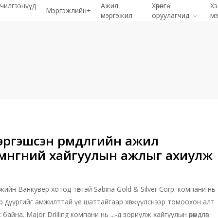
чилгээнүүд
Ажил
Хөрөнгө
Хэ
Мэргэжлийн+
мэргэжил
оруулагчид
мэ
ргэшсэн өрөмдлөгийн ажил
мөнгөний хайгуулын ажлыг ахиулж
йн Ванкувер хотод төвтэй Sabina Gold & Silver Corp. компани нь
р дүүргийг амжилттай үе шаттайгаар хөгжүүлснээр томоохон алт
байна. Major Drilling компани нь ...-д зориулж хайгуулын өрөмдлөг