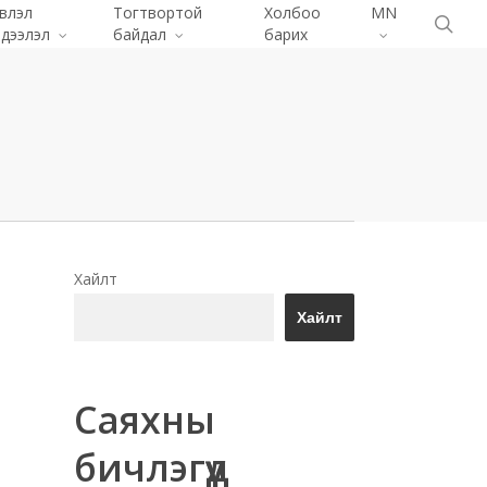
влэл
Тогтвортой
Холбоо
MN
Menu
хай
дээлэл
байдал
барих
Хайлт
Хайлт
Саяхны
бичлэгүүд