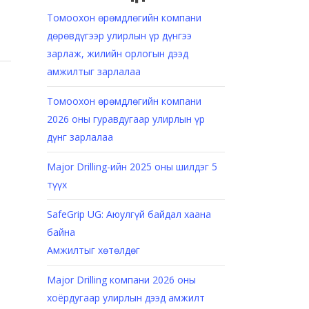
Томоохон өрөмдлөгийн компани
дөрөвдүгээр улирлын үр дүнгээ
зарлаж, жилийн орлогын дээд
амжилтыг зарлалаа
Томоохон өрөмдлөгийн компани
2026 оны гуравдугаар улирлын үр
дүнг зарлалаа
Major Drilling-ийн 2025 оны шилдэг 5
түүх
SafeGrip UG: Аюулгүй байдал хаана
байна
Амжилтыг хөтөлдөг
Major Drilling компани 2026 оны
хоёрдугаар улирлын дээд амжилт