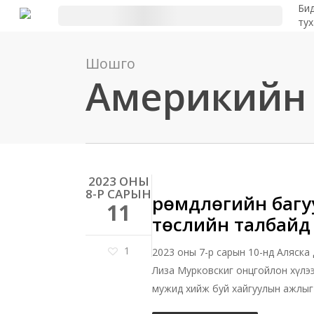
Үндсэн
Би
ту
контент
руу
Шошго
алгасах
Америкийн т
2023 ОНЫ
8-Р САРЫН
Өрөмдлөгийн багу
11
төслийн талбайд 
1
2023 оны 7-р сарын 10-нд Аляска
Лиза Мурковскиг онцгойлон хүлээ
мужид хийж буй хайгуулын ажлыг 