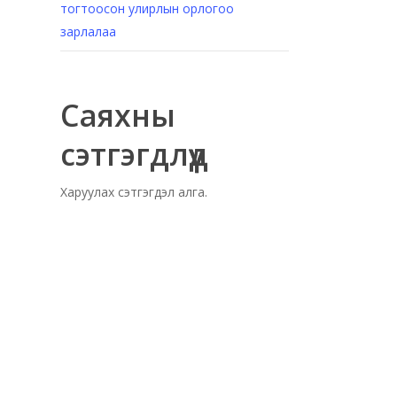
тогтоосон улирлын орлогоо
зарлалаа
Саяхны
сэтгэгдлүүд
Харуулах сэтгэгдэл алга.