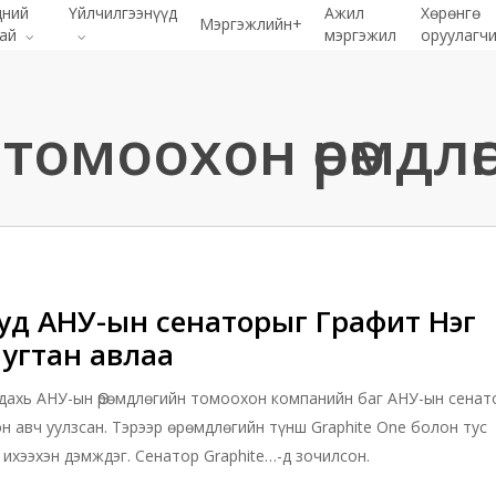
дний
Үйлчилгээнүүд
Ажил
Хөрөнгө
Мэргэжлийн+
хай
мэргэжил
оруулагч
омоохон өрөмдлө
уд АНУ-ын сенаторыг Графит Нэг
угтан авлаа
 дахь АНУ-ын Өрөмдлөгийн томоохон компанийн баг АНУ-ын сенат
н авч уулзсан. Тэрээр өрөмдлөгийн түнш Graphite One болон тус
ихээхэн дэмждэг. Сенатор Graphite…-д зочилсон.