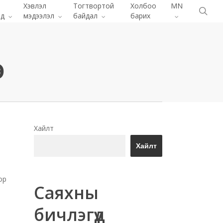
Menu
Хэвлэл
Тогтвортой
Холбоо
MN
хай
ид
мэдээлэл
байдал
барих
г
Хайлт
Хайлт
ор
Саяхны
бичлэгүүд