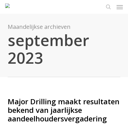
Men
Ga
Menu
naar
zoeken
de
hoofdinhoud
Maandelijkse archieven
september
2023
Major Drilling maakt resultaten
bekend van jaarlijkse
aandeelhoudersvergadering