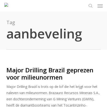
Men
Ga
Menu
naar
zoeken
de
hoofdinhoud
Tag
aanbeveling
Major Drilling Brazil geprezen
voor milieunormen
Major Drilling Brazil is trots op de lof die het krijgt voor het
naleven van milieunormen. Brazauro Recursos Minerais S.A.,
een dochteronderneming van G Mining Ventures (GMIN),
heeft de diamantboorteams van het Tocantinzinho-