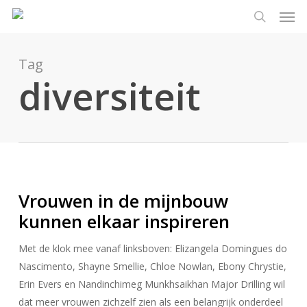
Men
Ga
Menu
naar
zoeken
de
hoofdinhoud
Tag
diversiteit
Vrouwen in de mijnbouw
kunnen elkaar inspireren
Met de klok mee vanaf linksboven: Elizangela Domingues do
Nascimento, Shayne Smellie, Chloe Nowlan, Ebony Chrystie,
Erin Evers en Nandinchimeg Munkhsaikhan Major Drilling wil
dat meer vrouwen zichzelf zien als een belangrijk onderdeel