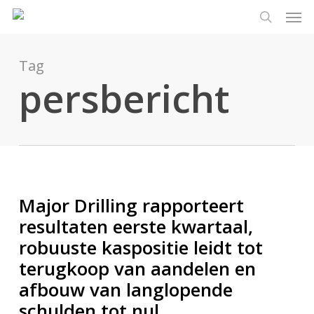
Men
Ga
Menu
naar
zoeken
de
hoofdinhoud
Tag
persbericht
Major Drilling rapporteert
resultaten eerste kwartaal,
robuuste kaspositie leidt tot
terugkoop van aandelen en
afbouw van langlopende
schulden tot nul