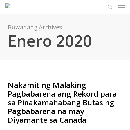
Men
Laktawan
Menu
ang
paghaha
pangunahing
nilalaman
Buwanang Archives
Enero 2020
Nakamit ng Malaking
Pagbabarena ang Rekord para
sa Pinakamahabang Butas ng
Pagbabarena na may
Diyamante sa Canada