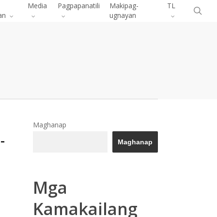
Menu
Media
Pagpapanatili
Makipag-
TL
pa
an
ugnayan
Maghanap
-
Maghanap
Mga
Kamakailang