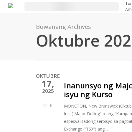
Laktawan
Tun
Am
ang
pangunahing
Buwanang Archives
nilalaman
Oktubre 202
OKTUBRE
17,
Inanunsyo ng Majo
2025
isyu ng Kurso
0
MONCTON, New Brunswick (Oktubre 1
Inc. (“Major Drilling” o ang “Kump
espesyalisadong serbisyo sa pagba
Exchange (“TSX”) ang…