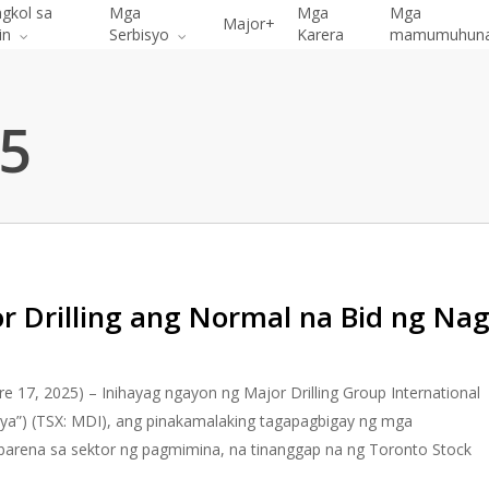
gkol sa
Mga
Mga
Mga
Major+
in
Serbisyo
Karera
mamumuhun
5
r Drilling ang Normal na Bid ng Nag
7, 2025) – Inihayag ngayon ng Major Drilling Group International
anya”) (TSX: MDI), ang pinakamalaking tagapagbigay ng mga
barena sa sektor ng pagmimina, na tinanggap na ng Toronto Stock