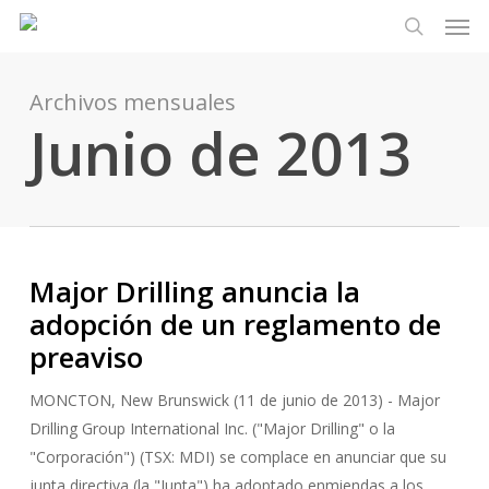
Men
Ir
Menu
al
busque en
contenido
principal
Archivos mensuales
Junio de 2013
Major Drilling anuncia la
adopción de un reglamento de
preaviso
MONCTON, New Brunswick (11 de junio de 2013) - Major
Drilling Group International Inc. ("Major Drilling" o la
"Corporación") (TSX: MDI) se complace en anunciar que su
junta directiva (la "Junta") ha adoptado enmiendas a los