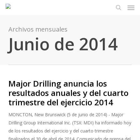
Men
Ir
Menu
al
busque en
contenido
principal
Archivos mensuales
Junio de 2014
Major Drilling anuncia los
resultados anuales y del cuarto
trimestre del ejercicio 2014
MONCTON, New Brunswick (5 de junio de 2014) - Major
Drilling Group International Inc. (TSX: MDI) ha informado hoy
de los resultados del ejercicio y del cuarto trimestre
finalizados el 30 de abril de 2014. Comunicado de prensa del