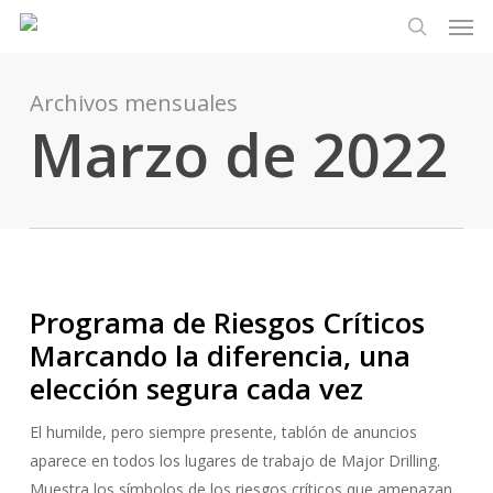
Men
Ir
Menu
al
busque en
contenido
principal
Archivos mensuales
Marzo de 2022
Programa de Riesgos Críticos
Marcando la diferencia, una
elección segura cada vez
El humilde, pero siempre presente, tablón de anuncios
aparece en todos los lugares de trabajo de Major Drilling.
Muestra los símbolos de los riesgos críticos que amenazan