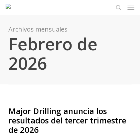
Men
Ir
Menu
al
busque en
contenido
principal
Archivos mensuales
Febrero de
2026
Major Drilling anuncia los
resultados del tercer trimestre
de 2026