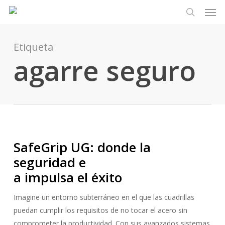
Men
Ir
Menu
al
busque en
contenido
principal
Etiqueta
agarre seguro
SafeGrip UG: donde la
seguridad e
a impulsa el éxito
Imagine un entorno subterráneo en el que las cuadrillas
puedan cumplir los requisitos de no tocar el acero sin
comprometer la productividad. Con sus avanzados sistemas