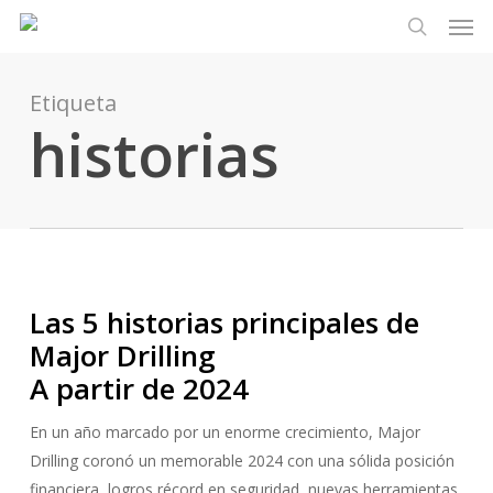
Men
Ir
Menu
al
busque en
contenido
principal
Etiqueta
historias
Las 5 historias principales de
Major Drilling
A partir de 2024
En un año marcado por un enorme crecimiento, Major
Drilling coronó un memorable 2024 con una sólida posición
financiera, logros récord en seguridad, nuevas herramientas