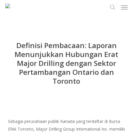
Men
Lewati
Menu
ke
cari
konten
utama
Definisi Pembacaan: Laporan
Menunjukkan Hubungan Erat
Major Drilling dengan Sektor
Pertambangan Ontario dan
Toronto
Sebagai perusahaan publik Kanada yang terdaftar di Bursa
Efek Toronto, Major Drilling Group International Inc. memiliki