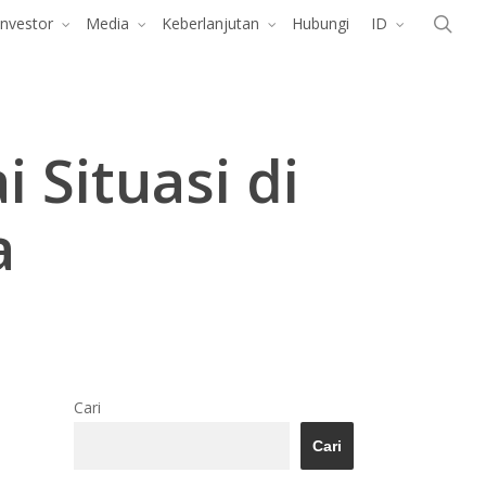
Menu
cari
Investor
Media
Keberlanjutan
Hubungi
ID
 Situasi di
a
Cari
Cari