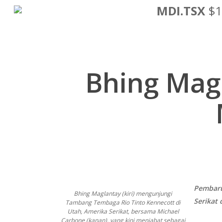
Lewati
MDI.TSX
$1
ke
konten
utama
Bhing Magl
Pembaru
Bhing Maglantay (kiri) mengunjungi
Serikat 
Tambang Tembaga Rio Tinto Kennecott di
Utah, Amerika Serikat, bersama Michael
Carbone (kanan), yang kini menjabat sebagai