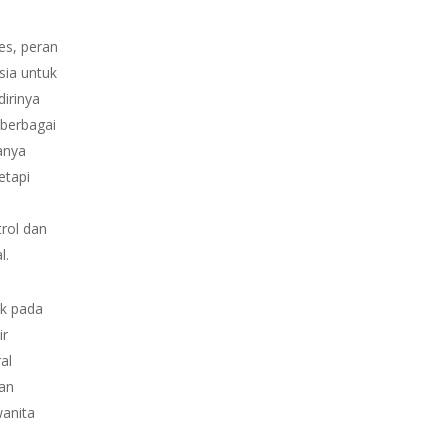
nes, peran
sia untuk
dirinya
berbagai
anya
etapi
g
rol dan
l.
ak pada
ir
al
kan
wanita