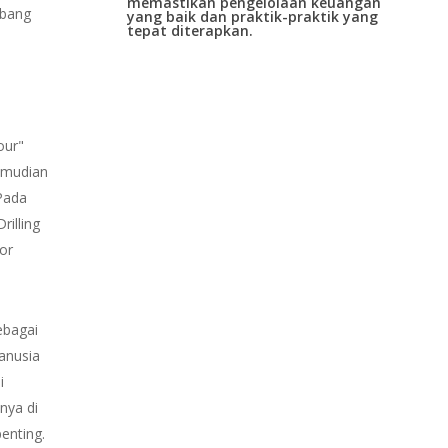
memastikan pengelolaan keuangan
mbang
yang baik dan praktik-praktik yang
tepat diterapkan.
our"
Kemudian
 Pada
rilling
or
ebagai
anusia
i
nya di
enting.