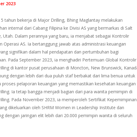
er 2023
15 tahun bekerja di Major Drilling, Bhing Maglantay melakukan
an internal dari Cabang Filipina ke Divisi AS yang bermarkas di Salt
y, Utah. Dalam perannya yang baru, ia menjabat sebagai Kontrolir
 Operasi AS. Ia bertanggung jawab atas administrasi keuangan
yang signifikan dalam hal pendapatan dan pertumbuhan bagi
an. Pada September 2023, ia menghadiri Pertemuan Global Kontrolir
illing di kantor pusat perusahaan di Moncton, New Brunswick, Kanad
bung dengan lebih dari dua puluh staf berbakat dari lima benua untuk
u proses pelaporan keuangan yang memastikan kesehatan keuangan
illing. Ia tetap bangga menjadi bagian dari para wanita pemimpin di
illing. Pada November 2023, ia memperoleh Sertifikat Kepemimpinan
ang dikeluarkan oleh SHRM Women in Leadership Institute dan
g dengan jaringan elit lebih dari 20.000 pemimpin wanita di seluruh