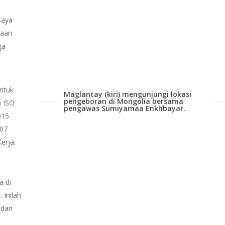
saya
haan
ga
untuk
Maglantay (kiri) mengunjungi lokasi
pengeboran di Mongolia bersama
h ISO
pengawas Sumiyamaa Enkhbayar.
015
007
erja.
a di
 Inilah
 dan