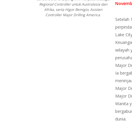
Novemb
Regional Controller untuk Australasia dan
Afrika, serta Higor Remigio, Asisten
Controller Major Drilling America.
Setelah 
perpindah
Lake Cit
Keuangan
wilayah 
perusaha
Major Dr
Ia berga
meninja
Major Dr
Major Dr
Wanita y
bergabun
dunia.