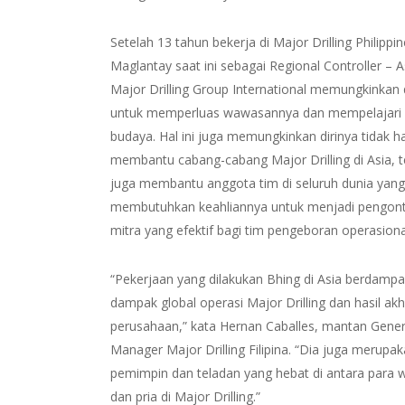
Setelah 13 tahun bekerja di Major Drilling Philippi
Maglantay saat ini sebagai Regional Controller – A
Major Drilling Group International memungkinkan 
untuk memperluas wawasannya dan mempelajari 
budaya. Hal ini juga memungkinkan dirinya tidak h
membantu cabang-cabang Major Drilling di Asia, t
juga membantu anggota tim di seluruh dunia yan
membutuhkan keahliannya untuk menjadi pengont
mitra yang efektif bagi tim pengeboran operasiona
“Pekerjaan yang dilakukan Bhing di Asia berdamp
dampak global operasi Major Drilling dan hasil akh
perusahaan,” kata Hernan Caballes, mantan Gener
Manager Major Drilling Filipina. “Dia juga merupa
pemimpin dan teladan yang hebat di antara para 
dan pria di Major Drilling.”