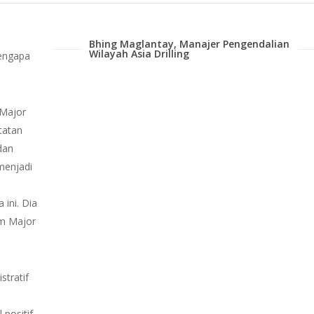
Bhing Maglantay, Manajer Pengendalian
Wilayah Asia Drilling
mengapa
 Major
tatan
 dan
 menjadi
 ini. Dia
im Major
tratif
 positif,