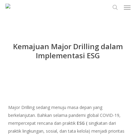
Men
Lewati
Menu
ke
cari
konten
utama
Kemajuan Major Drilling dalam
Implementasi ESG
Major Drilling sedang menuju masa depan yang
berkelanjutan. Bahkan selama pandemi global COVID-19,
mempercepat rencana dan praktik
ESG (
singkatan dari
praktik lingkungan, sosial, dan tata kelola) menjadi prioritas