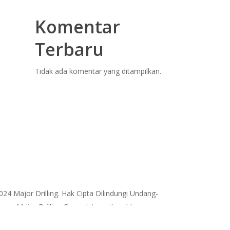
Komentar
Terbaru
Tidak ada komentar yang ditampilkan.
024 Major Drilling. Hak Cipta Dilindungi Undang-
ng, Major Drilling Group International Inc.