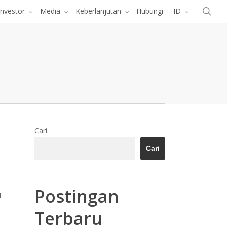
Menu
cari
Investor
Media
Keberlanjutan
Hubungi
ID
Cari
Cari
Postingan
1
Terbaru