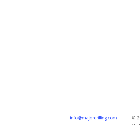
Kantor Pusat
info@majordrilling.com
© 2
111 Jalan St. George
Unda
Moncton, NB, Kanada
ID