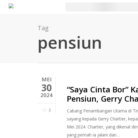
Lewati
ke
konten
Tag
utama
pensiun
MEI
30
“Saya Cinta Bor” 
2024
Pensiun, Gerry Cha
3
Cabang Penambangan Utama di Tim
sayang kepada Gerry Chartier, kep
Mei 2024. Chartier, yang dikenal de
yang pernah ia jalani dan…