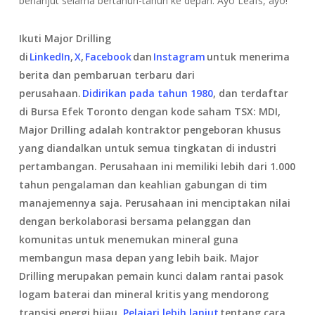
berlanjut selama bertahun-tahun ke depan. Ayo Leafs, ayo!”
Ikuti Major Drilling
di
LinkedIn
,
X
,
Facebook
dan
Instagram
untuk menerima
berita dan pembaruan terbaru dari
perusahaan.
Didirikan pada tahun 1980
, dan terdaftar
di Bursa Efek Toronto dengan kode saham TSX: MDI,
Major Drilling adalah kontraktor pengeboran khusus
yang diandalkan untuk semua tingkatan di industri
pertambangan. Perusahaan ini memiliki lebih dari 1.000
tahun pengalaman dan keahlian gabungan di tim
manajemennya saja. Perusahaan ini menciptakan nilai
dengan berkolaborasi bersama pelanggan dan
komunitas untuk menemukan mineral guna
membangun masa depan yang lebih baik. Major
Drilling merupakan pemain kunci dalam rantai pasok
logam baterai dan mineral kritis yang mendorong
transisi energi hijau.
Pelajari lebih lanjut
tentang cara