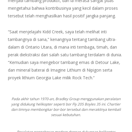
menjadi tambang produktif, dan ia merasa sangat puas
mengetahui bahwa kontribusinya yang kecil dalam proses
tersebut telah menghasilkan hasil positif jangka panjang.
“Saat menjelajahi Kidd Creek, saya telah melihat inti
tambangnya di sana,” kenangnya tentang tambang ultra-
dalam di Ontario Utara, di mana inti tembaga, timah, dan
perak diekstraksi dari salah satu tambang terdalam di dunia.
“Kemudian saya mengebor tambang emas di Detour Lake,
dan mineral baterai di Imagine Lithium di Nipigon serta
proyek lithium Georgia Lake milik Rock Tech.”
Pada akhir tahun 1970-an, Bradley Group menggunakan peralatan
yang didukung helikopter seperti bor Fly 205 Boyles 35 ini. Chartier
dan timnya membongkar bor-bor tersebut dan merakitnya kembali
sesuai kebutuhan.
Peralatan pengeboran modern dengan dukungan helikopter