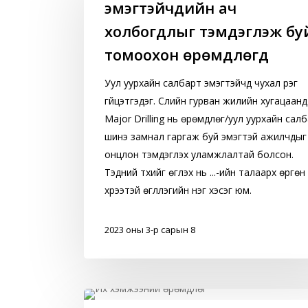
эмэгтэйчүүдийн ач
салбарт
эмэгтэйчүүдийн
холбогдлыг тэмдэглэж бу
ач
томоохон өрөмдлөгүүд
холбогдлыг
тэмдэглэж
Уул уурхайн салбарт эмэгтэйчүүд чухал үүрэг
буй
гүйцэтгэдэг. Сүүлийн гурван жилийн хугацаанд
томоохон
Major Drilling нь өрөмдлөг/уул уурхайн сал
өрөмдлөгүүд
шинэ замнал гаргаж буй эмэгтэй ажилчдыг
онцлон тэмдэглэх уламжлалтай болсон.
Тэдний түүхийг өгүүлэх нь ...-ийн талаарх өргөн
хүрээтэй өгүүллэгийн нэг хэсэг юм.
2023 оны 3-р сарын 8
Major