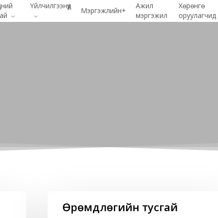
дний
Үйлчилгээнүүд
Ажил
Хөрөнгө
Мэргэжлийн+
хай
мэргэжил
оруулагчид
Өрөмдлөгийн
Өрөмдлөгийн тусгай
тусгай