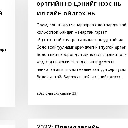
өртгийн үнэ цэнийг үнээс нь
өртгийн
үнэ
й
илүү сайн ойлгох нь
цэнийг
үнээс
Өрөмдлөг нь мөн чанараараа олон зардалтай
нь
холбоотой байдаг. Чанартай гэрээт
илүү
гүйцэтгэгчтэй хамтран ажиллах нь уурхайчид
сайн
болон хайгуулчдыг өрөмдлөгийн тусгай өртөг
барт
ойлгох
болон үнийн хоорондын жинхэнэ үнэ цэнийг олж
нь
мэдэхэд нь дэмжлэг үзүүлдэг. Mining.com нь
чанартай ашигт малтмалын хайгуул хэр чухал
болохыг тайлбарласан нийтлэл нийтэлжээ...
2023 оны 2-р сарын 23
2022:
2022: Өрөмдлөгийн