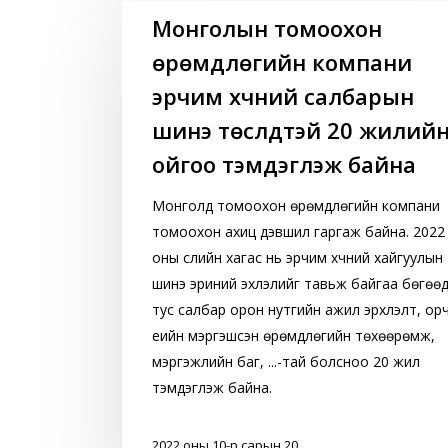
Монголын
Монголын томоохон
томоохон
өрөмдлөгийн компани
өрөмдлөгийн
компани
эрчим хүчний салбарын
эрчим
шинэ төслүүдтэй 20 жилий
хүчний
ойгоо тэмдэглэж байна
салбарын
шинэ
Монголд томоохон өрөмдлөгийн компани
төслүүдтэй
томоохон ахиц дэвшил гаргаж байна. 2022
20
оны сүүлийн хагас нь эрчим хүчний хайгуулын
жилийн
шинэ эриний эхлэлийг тавьж байгаа бөгөө
ойгоо
тус салбар орон нутгийн ажил эрхлэлт, ор
тэмдэглэж
үеийн мэргэшсэн өрөмдлөгийн төхөөрөмж,
байна
мэргэжлийн баг, ...-тай болсноо 20 жил
тэмдэглэж байна.
2022 оны 10-р сарын 20