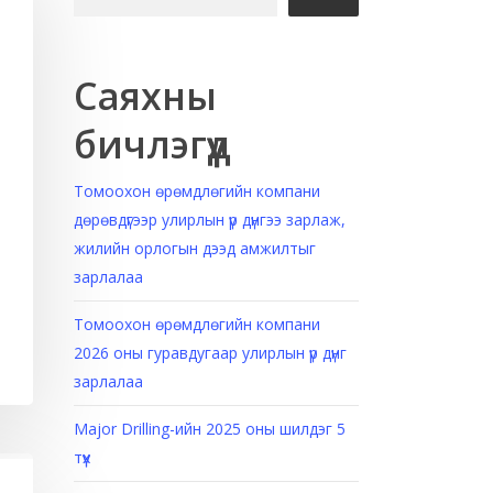
Саяхны
бичлэгүүд
Томоохон өрөмдлөгийн компани
дөрөвдүгээр улирлын үр дүнгээ зарлаж,
жилийн орлогын дээд амжилтыг
зарлалаа
Томоохон өрөмдлөгийн компани
2026 оны гуравдугаар улирлын үр дүнг
зарлалаа
Major Drilling-ийн 2025 оны шилдэг 5
түүх