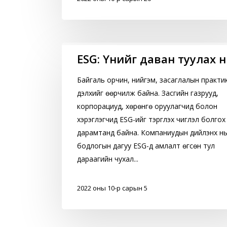
ESG:
ESG: Үүнийг даван туулах 
Үүнийг
даван
Байгаль орчин, нийгэм, засаглалын практи
туулах
дэлхийг өөрчилж байна. Засгийн газрууд,
нь
корпорациуд, хөрөнгө оруулагчид болон
хэрэглэгчид ESG-ийг тэргүүлэх чиглэл болгох
дарамтанд байна. Компаниудын дийлэнх н
бодлогын дагуу ESG-д амлалт өгсөн тул
дараагийн чухал...
2022 оны 10-р сарын 5