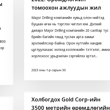
Өрөмдлөгийн
ы
томоохон ажлуудын жил
томоохон
ажлуудын
Major Drilling компанийн хувьд олон нийтэд
жил
буцаан өгөх нь тэргүүлэх чиглэл юм. Дэлхий
й
даяарх Major Drilling компанийн 20 салбар тус
бүрийн багийн гишүүд туслах арга замыг
3800
эрэлхийлсээр байна. Орон нутгийн хандив
ээр
цуглуулахаас эхлээд коллежийн тэтгэлэг, амиа
хорлохоос урьдчилан сэргийлэх хүртэл...
2023 оны 1-р сарын 30
Холбогдох
Холбогдох Gold Corp-ийн
Gold
3500 метрийн өрөмдлөгийн
Corp-