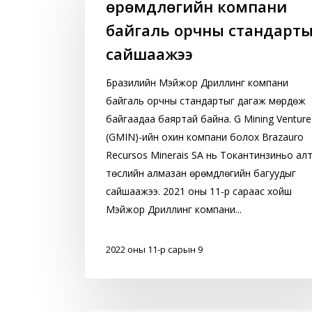
өрөмдлөгийн компани
өрөмдлөгийн
компани
байгаль орчны стандарты
байгаль
сайшаажээ
орчны
стандартыг
Бразилийн Мэйжор Дриллинг компани
сайшаажээ
байгаль орчны стандартыг дагаж мөрдөж
байгаадаа баяртай байна. G Mining Venture
(GMIN)-ийн охин компани болох Brazauro
Recursos Minerais SA нь Токантинзиньо ал
төслийн алмазан өрөмдлөгийн багуудыг
сайшаажээ. 2021 оны 11-р сараас хойш
Мэйжор Дриллинг компани...
2022 оны 11-р сарын 9