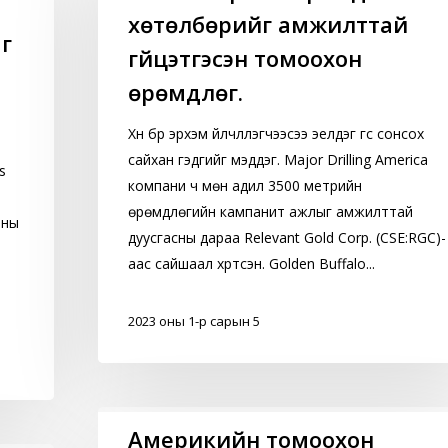
ийн
хөтөлбөрийг амжилттай
г
3500
гүйцэтгэсэн томоохон
метрийн
өрөмдлөг.
өрөмдлөгийн
хөтөлбөрийг
Хүн бүр эрхэм үйлчлүүлэгчээсээ эелдэг үгс сонсох
амжилттай
сайхан гэдгийг мэддэг. Major Drilling America
гүйцэтгэсэн
s
компани ч мөн адил 3500 метрийн
томоохон
өрөмдлөгийн кампанит ажлыг амжилттай
өрөмдлөг.
тны
дуусгасны дараа Relevant Gold Corp. (CSE:RGC)-
аас сайшаал хүртсэн. Golden Buffalo...
2023 оны 1-р сарын 5
Америкийн
Америкийн томоохон
томоохон