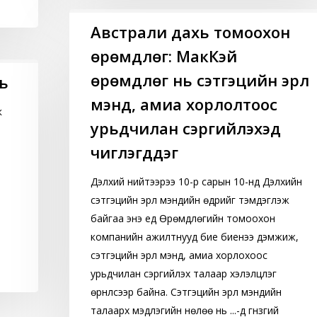
Австрали
Австрали дахь томоохон
дахь
өрөмдлөг: МакКэй
томоохон
өрөмдлөг:
өрөмдлөг нь сэтгэцийн эрүүл
нь
МакКэй
мэнд, амиа хорлолтоос
өрөмдлөг
к
урьдчилан сэргийлэхэд
нь
сэтгэцийн
чиглэгддэг
эрүүл
Дэлхий нийтээрээ 10-р сарын 10-нд Дэлхийн
мэнд,
ь
сэтгэцийн эрүүл мэндийн өдрийг тэмдэглэж
амиа
байгаа энэ үед Өрөмдлөгийн томоохон
хорлолтоос
компанийн ажилтнууд бие биенээ дэмжиж,
урьдчилан
сэтгэцийн эрүүл мэнд, амиа хорлохоос
сэргийлэхэд
урьдчилан сэргийлэх талаар хэлэлцүүлэг
чиглэгддэг
өрнүүлсээр байна. Сэтгэцийн эрүүл мэндийн
талаарх мэдлэгийн нөлөө нь ...-д гүнзгий