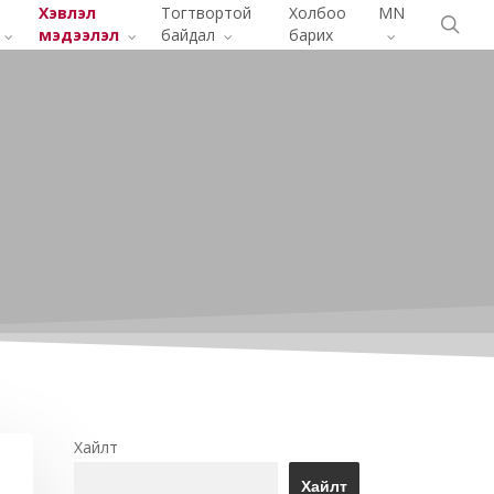
Menu
Хэвлэл
Тогтвортой
Холбоо
MN
хай
мэдээлэл
байдал
барих
Хайлт
Хайлт