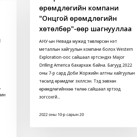
өрөмдлөгийн компани
өрөмдлөгийн
компани
"Онцгой өрөмдлөгийн
"Онцгой
хөтөлбөр"-өөр шагнууллаа
өрөмдлөгийн
н
хөтөлбөр"-
АНУ-ын Невада мужид төвлөрсөн үнэт
өөр
металлын хайгуулын компани болох Western
шагнууллаа
Exploration-оос сайшаал хүртсэндээ Major
Drilling America бахархаж байна. Багууд 2022
оны 7-р сард Доби Жоржийн алтны хайгуулын
төсөлд өрөмдлөг эхлүүлсэн. Тэд зөвхөн
д
өрөмдлөгийнхөө төлөө сайшаал хүртээд
чин
зогсохгүй...
2022 оны 10-р сарын 20