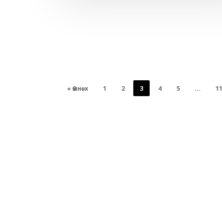
« Өмнөх
1
2
3
4
5
...
1