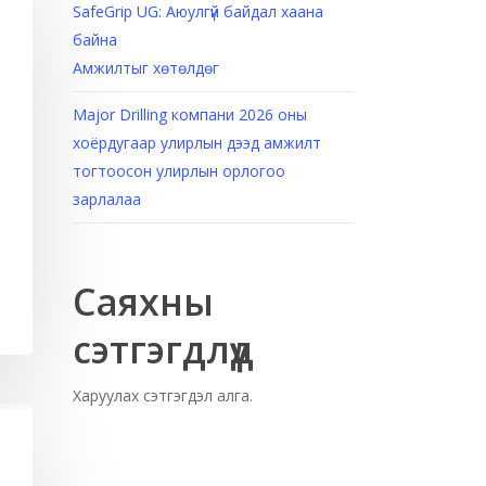
SafeGrip UG: Аюулгүй байдал хаана
байна
Амжилтыг хөтөлдөг
Major Drilling компани 2026 оны
хоёрдугаар улирлын дээд амжилт
тогтоосон улирлын орлогоо
зарлалаа
Саяхны
сэтгэгдлүүд
Харуулах сэтгэгдэл алга.