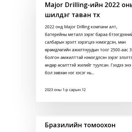
Drilling-
Major Drilling-ийн 2022 он
ийн
шилдэг таван түүх
2022
оны
2022 онд Major Drilling компани алт,
шилдэг
батерейны металл зэрэг бараа бүтээгдэхүүни
таван
салбарын эрэлт хэрэгцээ нэмэгдсэн, мөн
түүх
өрөмдлөгийн ажилтнуудын тоог 2500-аас 
болгон амжилттай нэмэгдүүлсэн зэрэг үзүүлэлт
өндөр өсөлттэй жилийг туулсан. Гэхдээ энэ
бол зөвхөн нэг хэсэг нь...
2023 оны 1-р сарын 12
Бразилийн
Бразилийн томоохон
томоохон