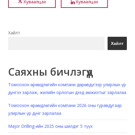
Хуваалцах
Хуваалцах
Хайлт
Хайлт
Саяхны бичлэгүүд
Томоохон өрөмдлөгийн компани дөрөвдүгээр улирлын үр
дүнгээ зарлаж, жилийн орлогын дээд амжилтыг зарлалаа
Томоохон өрөмдлөгийн компани 2026 оны гуравдугаар
улирлын үр дүнг зарлалаа
Major Drilling-ийн 2025 оны шилдэг 5 түүх