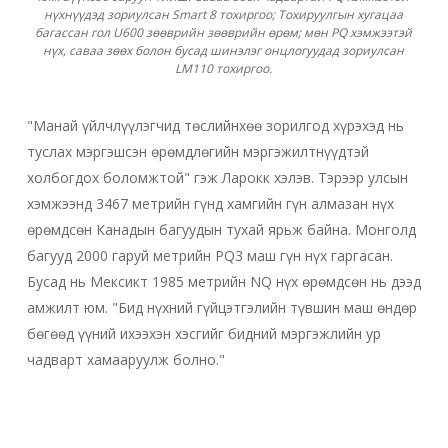
нүхнүүдэд зориулсан Smart 8 тохиргоо; Тохируулгын хугацаа
багассан гол U600 зөөврийн зөөврийн өрөм; мөн PQ хэмжээтэй
нүх, саваа зөөх болон бусад шинэлэг онцлогуудад зориулсан
LM110 тохиргоо.
"Манай үйлчлүүлэгчид төслийнхөө зорилгод хүрэхэд нь
туслах мэргэшсэн өрөмдлөгийн мэргэжилтнүүдтэй
холбогдох боломжтой" гэж Ларокк хэлэв. Тэрээр улсын
хэмжээнд 3467 метрийн гүнд хамгийн гүн алмазан нүх
өрөмдсөн Канадын багуудын тухай ярьж байна. Монголд
багууд 2000 гаруй метрийн PQ3 маш гүн нүх гаргасан.
Бусад нь Мексикт 1985 метрийн NQ нүх өрөмдсөн нь дээд
амжилт юм. "Бид нүхний гүйцэтгэлийн түвшин маш өндөр
бөгөөд үүний ихээхэн хэсгийг бидний мэргэжлийн ур
чадварт хамааруулж болно."