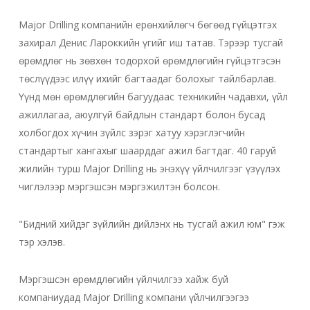
Major Drilling компанийн ерөнхийлөгч бөгөөд гүйцэтгэх
захирал Денис Лароккийн үгийг иш татав. Тэрээр тусгай
өрөмдлөг нь зөвхөн тодорхой өрөмдлөгийн гүйцэтгэсэн
төслүүдээс илүү ихийг багтаадаг болохыг тайлбарлав.
Үүнд мөн өрөмдлөгийн багуудаас техникийн чадавхи, үйл
ажиллагаа, аюулгүй байдлын стандарт болон бусад
холбогдох хүчин зүйлс зэрэг хатуу хэрэглэгчийн
стандартыг хангахыг шаарддаг ажил багтдаг. 40 гаруй
жилийн турш Major Drilling нь энэхүү үйлчилгээг үзүүлэх
чиглэлээр мэргэшсэн мэргэжилтэн болсон.
"Бидний хийдэг зүйлийн дийлэнх нь тусгай ажил юм" гэж
тэр хэлэв.
Мэргэшсэн өрөмдлөгийн үйлчилгээ хайж буй
компаниудад Major Drilling компани үйлчилгээгээ