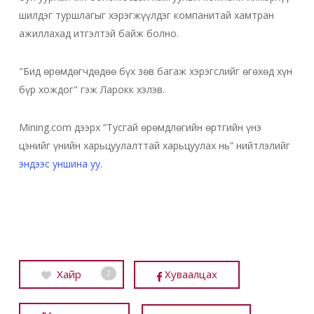
шилдэг туршлагыг хэрэгжүүлдэг компанитай хамтран
ажиллахад итгэлтэй байж болно.
"Бид өрөмдөгчдөдөө бүх зөв багаж хэрэгслийг өгөхөд хүн
бүр хождог" гэж Ларокк хэлэв.
Mining.com дээрх “Тусгай өрөмдлөгийн өртгийн үнэ
цэнийг үнийн харьцуулалттай харьцуулах нь” нийтлэлийг
эндээс уншина уу.
Хайр
Хуваалцах
2