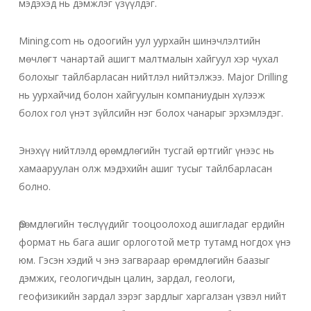
мэдэхэд нь дэмжлэг үзүүлдэг.
Mining.com нь одоогийн уул уурхайн шинэчлэлтийн
мөчлөгт чанартай ашигт малтмалын хайгуул хэр чухал
болохыг тайлбарласан нийтлэл нийтэлжээ. Major Drilling
нь уурхайчид болон хайгуулын компаниудын хүлээж
болох гол үнэт зүйлсийн нэг болох чанарыг эрхэмлэдэг.
Энэхүү нийтлэлд өрөмдлөгийн тусгай өртгийг үнээс нь
хамааруулан олж мэдэхийн ашиг тусыг тайлбарласан
болно.
Өрөмдлөгийн төслүүдийг тооцоолоход ашигладаг ердийн
формат нь бага ашиг орлоготой метр тутамд ногдох үнэ
юм. Гэсэн хэдий ч энэ загвараар өрөмдлөгийн баазыг
дэмжих, геологичдын цалин, зардал, геологи,
геофизикийн зардал зэрэг зардлыг харгалзан үзвэл нийт