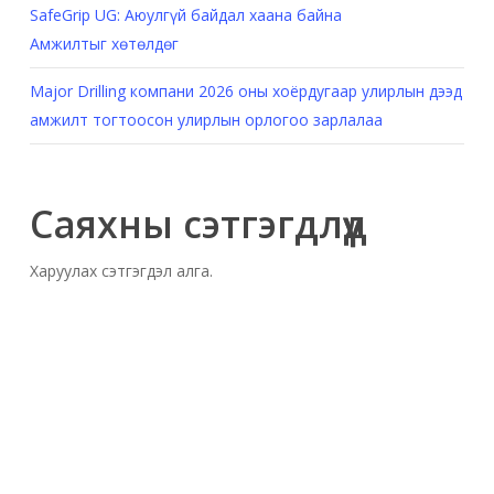
SafeGrip UG: Аюулгүй байдал хаана байна
Амжилтыг хөтөлдөг
Major Drilling компани 2026 оны хоёрдугаар улирлын дээд
амжилт тогтоосон улирлын орлогоо зарлалаа
Саяхны сэтгэгдлүүд
Харуулах сэтгэгдэл алга.