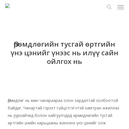
Цэс
Үндсэн
Menu
контент
хайлт
руу
алгасах
Өрөмдлөгийн тусгай өртгийн
үнэ цэнийг үнээс нь илүү сайн
ойлгох нь
Өрөмдлөг нь мөн чанараараа олон зардалтай холбоотой
байдаг. Чанартай гэрээт гүйцэтгэгчтэй хамтран ажиллах
нь уурхайчид болон хайгуулчдад өрөмдлөгийн тусгай
өртгийн үнийн харьцааны жинхэнэ үнэ цэнийг олж