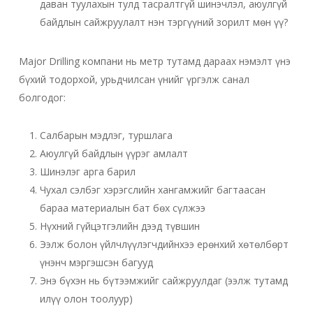
даван туулахын тулд тасралтгүй шинэчлэл, аюулгүй
байдлын сайжруулалт нэн тэргүүний зорилт мөн үү?
Major Drilling компани нь метр тутамд дараах нэмэлт үнэ
бүхий тодорхой, урьдчилсан үнийг үргэлж санал
болгодог:
Салбарын мэдлэг, туршлага
Аюулгүй байдлын үүрэг амлалт
Шинэлэг арга барил
Чухал сэлбэг хэрэгслийн хангамжийг багтаасан
бараа материалын бат бөх сүлжээ
Нүхний гүйцэтгэлийн дээд түвшин
Ээлж болон үйлчлүүлэгчдийнхээ ерөнхий хөтөлбөрт
үнэнч мэргэшсэн багууд
Энэ бүхэн нь бүтээмжийг сайжруулдаг (ээлж тутамд
илүү олон тоолуур)