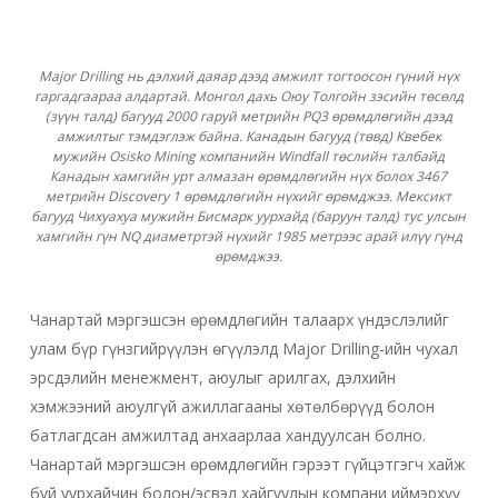
Major Drilling нь дэлхий даяар дээд амжилт тогтоосон гүний нүх
гаргадгаараа алдартай. Монгол дахь Оюу Толгойн зэсийн төсөлд
(зүүн талд) багууд 2000 гаруй метрийн PQ3 өрөмдлөгийн дээд
амжилтыг тэмдэглэж байна. Канадын багууд (төвд) Квебек
мужийн Osisko Mining компанийн Windfall төслийн талбайд
Канадын хамгийн урт алмазан өрөмдлөгийн нүх болох 3467
метрийн Discovery 1 өрөмдлөгийн нүхийг өрөмджээ. Мексикт
багууд Чихуахуа мужийн Бисмарк уурхайд (баруун талд) тус улсын
хамгийн гүн NQ диаметртэй нүхийг 1985 метрээс арай илүү гүнд
өрөмджээ.
Чанартай мэргэшсэн өрөмдлөгийн талаарх үндэслэлийг
улам бүр гүнзгийрүүлэн өгүүлэлд Major Drilling-ийн чухал
эрсдэлийн менежмент, аюулыг арилгах, дэлхийн
хэмжээний аюулгүй ажиллагааны хөтөлбөрүүд болон
батлагдсан амжилтад анхаарлаа хандуулсан болно.
Чанартай мэргэшсэн өрөмдлөгийн гэрээт гүйцэтгэгч хайж
буй уурхайчин болон/эсвэл хайгуулын компани иймэрхүү