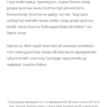
стратегийн хувьд төрөлжүүлж, газрын болон газар
доорхи флотын санал болгож буй үйлчилгээгээ
бэхжүүлэхэд тусалсан нь давуу тал юм. "Бид одоо
салбартаа хамгийн орчин үеийн газар доорх флотын
нэгийг санал болгож байгаадаа баяртай байна" гэж
Ларок хэлэв.
Ларокк нь 3800 гаруй ажилтантай ажиллах хүчнийхээ
тоог нэмэгдүүлснээр чанартай мэргэшсэн өрөмдлөгийн
гүйцэтгэгчийг сонгоход тулгардаг мэргэжлийн ур
чадварыг онцолж байна.
Газар доорх өрөмдлөг нь гол өрөмдлөгийн флотын салшгүй хэсэг
юм. Зүүнээс баруун тийш: Саваа зөөх чадвартай PQ хэмжээтэй