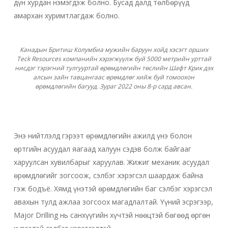
дүн хурдан нэмэгдэж болно. Бусад далд төлбөрүүд
амархан хуримтлагдаж болно.
Канадын Бритиш Колумбиа мужийн баруун хойд хэсэгт орших
Teck Resources компанийн хэрэгжүүлж буй 5000 метрийн урттай
нисдэг тэрэгний тулгууртай өрөмдлөгийн төслийн Шафт Крик дэх
алсын зайн тавцангаас өрөмдлөг хийж буй томоохон
өрөмдлөгийн багууд. Зураг 2022 оны 8-р сард авсан.
Видео тоглуулах
Видео тоглуулах
Энэ нийтлэлд гэрээт өрөмдлөгийн ажилд үнэ болон
өртгийн асуудал яагаад халуун сэдэв болж байгааг
харуулсан хувилбарыг харуулав. Жижиг механик асуудал
өрөмдлөгийг зогсоож, сэлбэг хэрэгсэл шаардаж байна
гэж бодъё. Хямд үнэтэй өрөмдлөгийн баг сэлбэг хэрэгсэл
авахын тулд ажлаа зогсоох магадлалтай. Үүний эсрэгээр,
Major Drilling нь санхүүгийн хүчтэй нөөцтэй бөгөөд өргөн