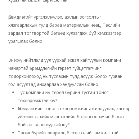
хүрээтэй сэлбэг хэрэгсэлтэй.
Өрөмдлөгийг үргэлжлүүлэх, ажлын зогсолтыг
хязгаарлахын тулд бараа материалын нөөц. Төслийн
зардал тогтвортой бөгөөд хүлээгдэж буй хэмжээгээр
урагшлах болно.
Энэхүү нийтлэлд уул уурхай эсвэл хайгуулын компани
чанартай өрөмдлөгийн гэрээт гүйцэтгэгчийг
тодорхойлоход нь туслахын тулд асууж болох гурван
гол асуултад анхаарлаа хандуулсан болно.
Тус компани нь төрөл бүрийн тусгай тоног
төхөөрөмжтэй юу?
Өрөмдлөгийн тоног төхөөрөмжийг ажиллуулах, засвар
үйлчилгээ хийх мэргэжлийн боловсон хүчин бэлэн
байгаа эд ангиудтай юу?
Төсөл бүрийн өвөрмөц бэрхшээлийг амжилттай