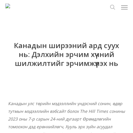
Цэс
Үндсэн
Menu
контент
хайлт
руу
алгасах
Канадын ширээний ард суух
нь: Дэлхийн эрчим хүчний
шилжилтийг эрчимжүүлэх нь
Канадын улс төрийн мэдээллийн үндэсний сонин, өдөр
тутмын мэдээллийн вэбсайт болох The Hill Times сонины
2023 оны 7-р сарын 24-ний дугаарт Өрөмдлөгийн
томоохон дэд ерөнхийлөгч, Хууль эрх зүйн асуудал