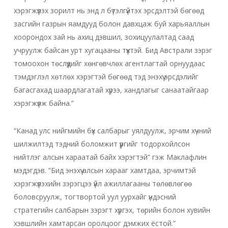
хэрэгжүүлэх зорилт нь энд л бүтэлгүйтэх эрсдэлтэй бөгөөд
засгийн газрын яамдууд болон давхцаж буй харьяаллын
хоорондох зай нь ахиц дэвшил, зохицуулалтад саад
учруулж байсан урт хугацааны түүхтэй. Бид Австрали зэрэг
томоохон төслүүдийг хөнгөвчлөх агентлагтай орнуудаас
тэмдэглэл хөтлөх хэрэгтэй бөгөөд тэд энэхүү эрсдэлийг
багасгахад шаардлагатай хүрээ, хандлагыг санаатайгаар
хэрэгжүүлж байна.”
“Канад улс нийгмийн бүх салбарыг уялдуулж, эрчим хүчний
шилжилтэд тэдний боломжит үүргийг тодорхойлсон
нийтлэг алсын хараатай байх хэрэгтэй” гэж Маклафлин
мэдэгдэв. “Бид энэхүү алсын харааг хамтдаа, эрчимтэй
хэрэгжүүлэхийн зэрэгцээ үйл ажиллагааны төлөвлөгөө
боловсруулж, тогтвортой уул уурхайг үндэсний
стратегийн салбарын зэрэгт хүргэх, төрийн болон хувийн
хэвшлийн хамтарсан оролцоог дэмжих ёстой.”