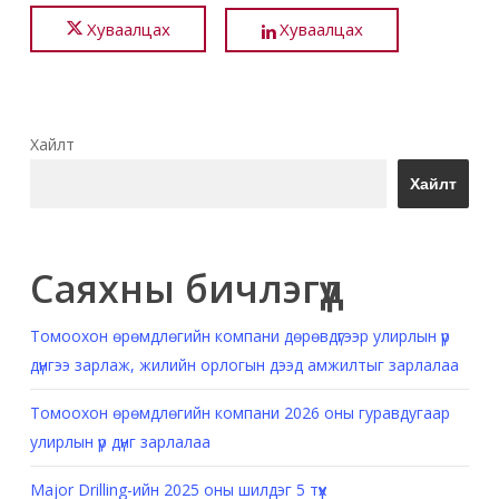
Хуваалцах
Хуваалцах
Хайлт
Хайлт
Саяхны бичлэгүүд
Томоохон өрөмдлөгийн компани дөрөвдүгээр улирлын үр
дүнгээ зарлаж, жилийн орлогын дээд амжилтыг зарлалаа
Томоохон өрөмдлөгийн компани 2026 оны гуравдугаар
улирлын үр дүнг зарлалаа
Major Drilling-ийн 2025 оны шилдэг 5 түүх