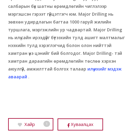
салбарын бүх шатны өрөмдлөгийн чиглэлээр
мэргэшсэн гэрээт гүйцэтгэгч юм.
Major Drilling нь
зөвхөн удирдлагын багтаа 1000 гаруй жилийн
туршлага, мэргэжлийн ур чадвартай. Major Drilling
нь илүү сайн ирээдүйг бүтээхийн тулд ашигт малтмалыг
нээхийн тулд хэрэглэгчид болон олон нийттэй
хамтран үнэ цэнийг бий болгодог. Major Drilling-
тэй
хамтран дараагийн өрөмдлөгийн төслөө хэрхэн
аюулгүй, амжилттай болгох талаар
илүү ихийг мэдэж
аваарай
.
Хайр
Хуваалцах
1