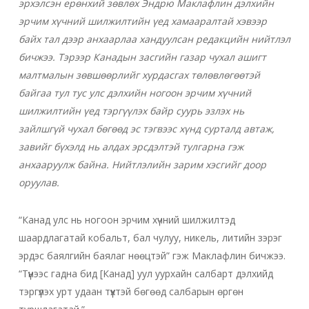
эрхэлсэн ерөнхий зөвлөх Эндрю Маклафлин дэлхийн
эрчим хүчний шилжилтийн үед хамааралтай хэвээр
байх тал дээр анхаарлаа хандуулсан редакцийн нийтлэл
бичжээ. Тэрээр
Канадын засгийн газар чухал ашигт
малтмалын зөвшөөрлийг хурдасгах төлөвлөгөөтэй
байгаа тул тус улс дэлхийн ногоон эрчим хүчний
шилжилтийн үед тэргүүлэх байр суурь эзлэх нь
зайлшгүй чухал бөгөөд эс тэгвээс хүнд сурталд автаж,
завийг бүхэлд нь алдах эрсдэлтэй тулгарна гэж
анхааруулж байна. Нийтлэлийн зарим хэсгийг доор
оруулав.
“Канад улс нь ногоон эрчим хүчний шилжилтэд
шаардлагатай кобальт, бал чулуу, никель, литийн зэрэг
эрдэс баялгийн баялаг нөөцтэй” гэж Маклафлин бичжээ.
“Түүнээс гадна бид [Канад] уул уурхайн салбарт дэлхийд
тэргүүлэх урт удаан түүхтэй бөгөөд салбарын өргөн