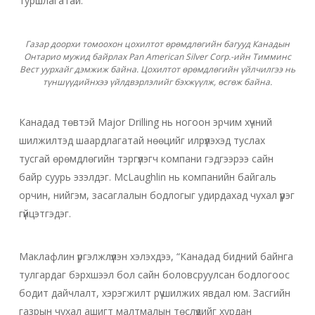
туршлагатай.”
Газар доорхи томоохон цохилтот өрөмдлөгийн багууд Канадын
Онтарио мужид байрлах Pan American Silver Corp.-ийн Тимминс
Вест уурхайг дэмжиж байна. Цохилтот өрөмдлөгийн үйлчилгээ нь
түншүүдийнхээ үйлдвэрлэлийг бэхжүүлж, өсгөж байна.
Канадад төвтэй Major Drilling нь ногоон эрчим хүчний
шилжилтэд шаардлагатай нөөцийг илрүүлэхэд туслах
тусгай өрөмдлөгийн тэргүүлэгч компани гэдгээрээ сайн
байр суурь эзэлдэг. McLaughlin нь компанийн байгаль
орчин, нийгэм, засаглалын бодлогыг удирдахад чухал үүрэг
гүйцэтгэдэг.
Маклафлин үргэлжлүүлэн хэлэхдээ, “Канадад бидний байнга
тулгардаг бэрхшээл бол сайн боловсруулсан бодлогоос
бодит дайчлалт, хэрэгжилт рүү шилжих явдал юм. Засгийн
газрын чухал ашигт малтмалын төслүүдийг хурдан