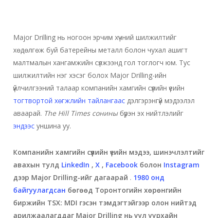
Major Drilling нь ногоон эрчим хүчний шилжилтийг
хөдөлгөж буй батерейны металл болон чухал ашигт
малтмалын хангамжийн сүлжээнд гол тоглогч юм. Тус
шилжилтийн нэг хэсэг болох Major Drilling-ийн
үйлчилгээний талаар компанийн хамгийн сүүлийн үеийн
тогтвортой хөгжлийн тайлангаас
дэлгэрэнгүй мэдээлэл
аваарай.
The Hill Times сонины
бүрэн эх нийтлэлийг
эндээс
уншина уу.
Компанийн хамгийн сүүлийн үеийн мэдээ, шинэчлэлтийг
авахын тулд
LinkedIn
,
X
,
Facebook
болон
Instagram
дээр Major Drilling-ийг дагаарай
.
1980 онд
байгуулагдсан
бөгөөд Торонтогийн хөрөнгийн
биржийн TSX: MDI гэсэн тэмдэгтэйгээр олон нийтэд
арилжаалагддаг Major Drilling нь уул уурхайн