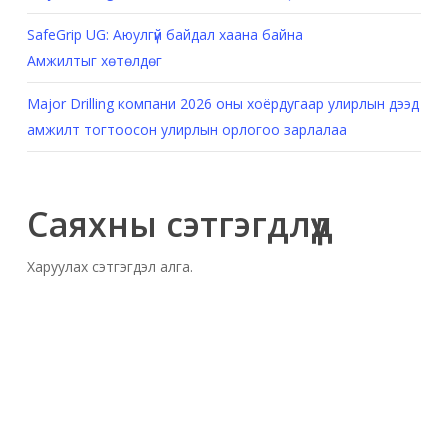
SafeGrip UG: Аюулгүй байдал хаана байна
Амжилтыг хөтөлдөг
Major Drilling компани 2026 оны хоёрдугаар улирлын дээд
амжилт тогтоосон улирлын орлогоо зарлалаа
Саяхны сэтгэгдлүүд
Харуулах сэтгэгдэл алга.