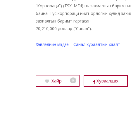
“Корпораци”) (TSX: MDI) нь захиалгын баримты
байна. Тус корпораци нийт орлогын хувьд захиа
захиалгын баримт гаргасан.
70,210,000 доллар (“Санал”).
Хэвлэлийн мэдээ – Санал хураалтын хаалт
Хайр
Хуваалцах
0