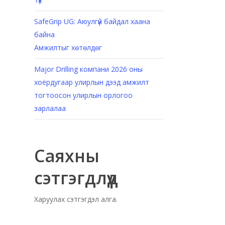
SafeGrip UG: Аюулгүй байдал хаана
байна
Амжилтыг хөтөлдөг
Major Drilling компани 2026 оны
хоёрдугаар улирлын дээд амжилт
тогтоосон улирлын орлогоо
зарлалаа
Саяхны
сэтгэгдлүүд
Харуулах сэтгэгдэл алга.