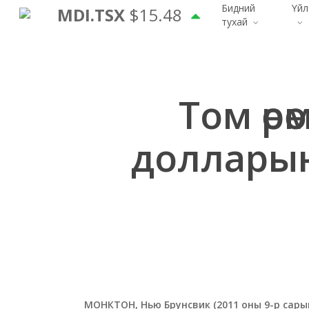
Үндсэн
Бидний
Үйл
MDI.TSX
$15.48
тухай
контент
руу
алгасах
Том өр
долларын
МОНКТОН, Нью Брунсвик (2011 оны 9-р сарын