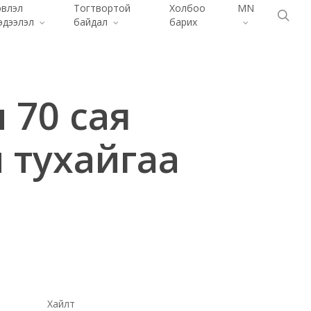
эвлэл
Тогтвортой
Холбоо
MN
Menu
хай
эдээлэл
байдал
барих
 70 сая
 тухайгаа
Хайлт