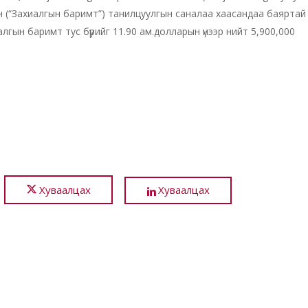
н (“Захиалгын баримт”) танилцуулгын саналаа хаасандаа баяртай
лгын баримт тус бүрийг 11.90 ам.долларын үнээр нийт 5,900,000
Хуваалцах
Хуваалцах