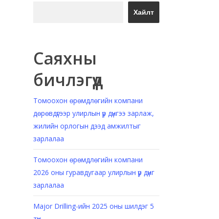
Хайлт
Саяхны
бичлэгүүд
Томоохон өрөмдлөгийн компани
дөрөвдүгээр улирлын үр дүнгээ зарлаж,
жилийн орлогын дээд амжилтыг
зарлалаа
Томоохон өрөмдлөгийн компани
2026 оны гуравдугаар улирлын үр дүнг
зарлалаа
Major Drilling-ийн 2025 оны шилдэг 5
түүх