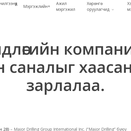
чилгээнүүд
Ажил
Хөрөнгө
Х
Мэргэжлийн+
мэргэжил
оруулагчид
м
өмдлөгийн компани
 саналыг хаасан
зарлалаа.
 28)
– Major Drilling Group International Inc. (“Major Drilling” буюу