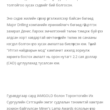
толгойгоо хусах сэдвийг бий болгосон.
Энэ сэдэв жилийн сүүлээр үргэлжилсээр байсан бөгөөд
Major Drilling компанийн ерөнхийлөгч бөгөөд гүйцэтгэх
захирал Денис Ларокк эмчилгээний төлөө тэмцэж буй үсээ
алдсан хорт хавдартай өвчтөнүүдийн төлөө эв санааны
нэгдэл болгон үсээ хусах амлалтаа биелүүлсэн юм. Түүний
"Итгэл найдварын мод" кампанит ажилд зориулж
хөрөнгө босгох амлалт нь орон нутагт 2.2 сая доллар
(CAD) цуглуулахад тусалсан юм.
Гуравдугаар сард IAMGOLD болон Торонтогийн Их
Сургуулийн Сэтгэцийн эмгэг судлалын тэнхимтэй хамтран
зохион байгуулсан Miner's Lamp Awards ёслолын үеэр