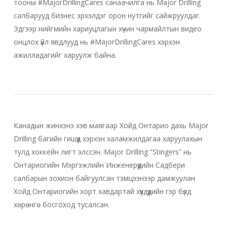
тооны #MajorDrillingCares санаачилга нь Major Drilling
салбарууд бизнес эрхэлдэг орон нутгийг сайжруулдаг.
Эдгээр нийгмийн хариуцлагын хүчин чармайлтын видео
онцлох үйл явдлууд нь #MajorDrillingCares хэрхэн
ажилладагийг харуулж байна.
Видео тоглуулах
Видео тоглуулах
Канадын жинхэнэ хэв маягаар Хойд Онтарио дахь Major
Drilling багийн гишүүд хэрхэн халамжилдагаа харуулахын
тулд хоккейн лигт элссэн. Major Drilling “Stingers” нь
Онтариогийн Мэргэжлийн Инженерүүдийн Садбери
салбарын зохион байгуулсан тэмцээнээр дамжуулан
Хойд Онтариогийн хорт хавдартай хүүхдүүдийн гэр бүлд
хөрөнгө босгоход тусалсан.