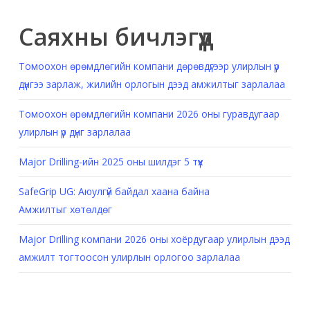
Саяхны бичлэгүүд
Томоохон өрөмдлөгийн компани дөрөвдүгээр улирлын үр
дүнгээ зарлаж, жилийн орлогын дээд амжилтыг зарлалаа
Томоохон өрөмдлөгийн компани 2026 оны гуравдугаар
улирлын үр дүнг зарлалаа
Major Drilling-ийн 2025 оны шилдэг 5 түүх
SafeGrip UG: Аюулгүй байдал хаана байна
Амжилтыг хөтөлдөг
Major Drilling компани 2026 оны хоёрдугаар улирлын дээд
амжилт тогтоосон улирлын орлогоо зарлалаа