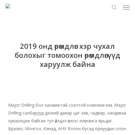
Цэс
Үндсэн
Menu
контент
хайлт
руу
алгасах
2019 онд өрөмдлөг хэр чухал
болохыг томоохон өрөмдлөгүүд
харуулж байна
Major Drilling бол халамжтай соёлтой компани юм. Major
Drilling салбарууд дэлхий даяар цаг зав, чадвар, хандиваа
хуваалцаж байгаа тул үйлдэл үгнээс илүү чанга ярьдаг.
Бразил, Монгол, Канад, АНУ болон бусад орнуудын олон