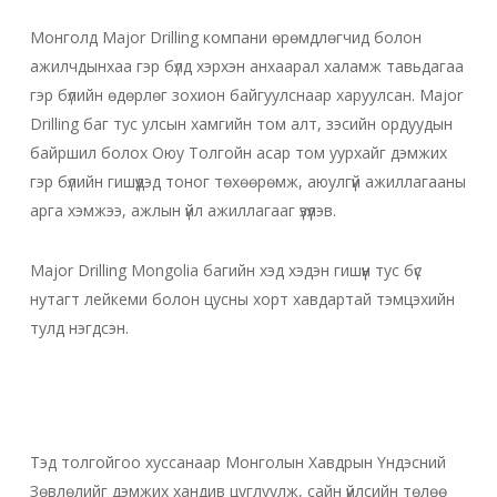
Монголд Major Drilling компани өрөмдлөгчид болон
ажилчдынхаа гэр бүлд хэрхэн анхаарал халамж тавьдагаа
гэр бүлийн өдөрлөг зохион байгуулснаар харуулсан. Major
Drilling баг тус улсын хамгийн том алт, зэсийн ордуудын
байршил болох Оюу Толгойн асар том уурхайг дэмжих
гэр бүлийн гишүүдэд тоног төхөөрөмж, аюулгүй ажиллагааны
арга хэмжээ, ажлын үйл ажиллагааг үзүүлэв.
Major Drilling Mongolia багийн хэд хэдэн гишүүн тус бүс
нутагт лейкеми болон цусны хорт хавдартай тэмцэхийн
тулд нэгдсэн.
Тэд толгойгоо хуссанаар Монголын Хавдрын Үндэсний
Зөвлөлийг дэмжих хандив цуглуулж, сайн үйлсийн төлөө