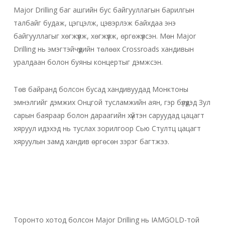
Major Drilling баг ашгийн бус байгууллагын барилгын
талбайг будаж, цэгцэлж, цэвэрлэж байхдаа энэ
байгууллагыг хөгжүүлж, хөгжүүлж, өргөжүүлсэн. Мөн Major
Drilling нь эмэгтэйчүүдийн төлөөх Crossroads хандивын
уралдаан болон буяны концертыг дэмжсэн.
Төв байранд болсон бусад хандивуудад Монктоны
эмнэлгийг дэмжих Онцгой тусламжийн аян, гэр бүлүүдэд Зул
сарын баяраар болон дараагийн хүйтэн саруудад цацагт
хяруул идэхэд нь туслах зорилгоор Сью Стултц цацагт
хяруулын замд хандив өргөсөн зэрэг багтжээ.
Торонто хотод болсон Major Drilling нь IAMGOLD-той