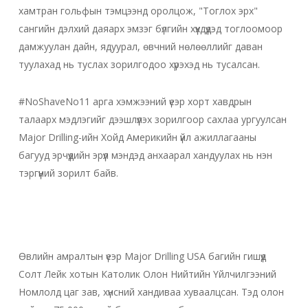
хамтран гольфын тэмцээнд оролцож, "Тоглох эрх"
сангийн дэлхий даяарх эмзэг бүлгийн хүүхдүүдэд тоглоомоор
дамжуулан дайн, ядуурал, өвчний нөлөөллийг даван
туулахад нь туслах зорилгодоо хүрэхэд нь тусалсан.
#NoShaveNo11 арга хэмжээний үеэр хорт хавдрын
талаарх мэдлэгийг дээшлүүлэх зорилгоор сахлаа ургуулсан
Major Drilling-ийн Хойд Америкийн үйл ажиллагааны
багууд эрчүүдийн эрүүл мэндэд анхаарал хандуулах нь нэн
тэргүүний зорилт байв.
Өвлийн амралтын үеэр Major Drilling USA багийн гишүүд
Солт Лейк хотын Католик Олон Нийтийн Үйлчилгээний
Номлолд цаг зав, хүнсний хандиваа хуваалцсан. Тэд олон