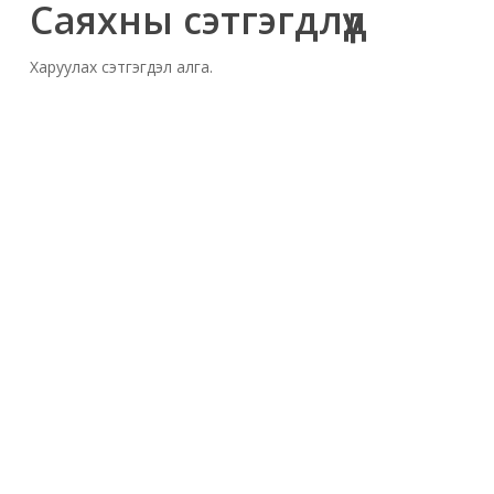
Саяхны сэтгэгдлүүд
Харуулах сэтгэгдэл алга.