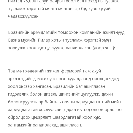
нийтэд 75,000 гаруй баярын хоол бэлтгэхэд нь тусалж,
тусламж хэрэгтэй мянга мянган гэр бүл, хувь хүмүүсийг
чадавхжуулсан.
Бразилийн өрөмдлөгийн томоохон компанийн ажилтнууд
Бахиа мужийн Пилар хотын тусламж хэрэгтэй хүмүүст
зориулж хоол хүнс цуглуулж, хандивласан (доор үзнэ үү).
Тэд мөн хөдөөгийн жижиг фермерийн аж ахуй
эрхлэгчдийг дэмжих үзэсгэлэн худалдаанд оролцогчдод
хоол хүнсээр хангасан. Бразилийн баг ашигласан
гидравлик болон дизель шингэнийг цуглуулж, дахин
боловсруулснаар байгаль орчны хариуцлагыг нийгмийн
хариуцлагатай хослуулсан. Дараа нь тэд олсон орлогоо
ойролцоох цэцэрлэгт шаардлагатай хоол хүнс,
хангамжийг хандивлахад ашигласан.