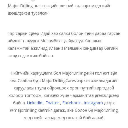
Major Drilling нь сэтгэцийн өвчний талаарх мэдлэгийг
дээшлүүлэхэд тусалсан.
Тэр сарын сүүлээр Идай хар салхи болон түүний дараа гарсан
аймшигт шуурга Мозамбикт дайрах үед Канадын
халамжтай ажилчид Улаан загалмайн хандиваар багийн
гишүүдээ дэмжиж байсан.
Нийгмийн хариуцлага бол MajorDrilling-ийн гол үнэт зүйл
юм. Салбар бүр #MajorDrillingCares хэрхэн ажилладагийг
харуулахын тулд ойролцоох орон нутгийн иргэдтэй
холбоо тогтоож, хөгжүүлэх хүчин чармайлтаа үргэлжлүүлсээр
байна.
LinkedIn
,
Twitter
,
Facebook
,
Instagram
дээрх
@majordrilling хаягийг дагаж, энэ болон бүх MajorDrilling
мэдээний талаар мэдээлэлтэй байгаарай.