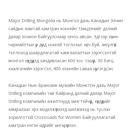
Major Drilling Mongolia нь Монгол дахь Канадын Элчин
сайдын яамтай хамтран хоккейн тэмцээнийг дэлхий
даяар зохион байгуулснаар оноо авсан. Эдгээр хүчин
чармайлтын үр дүнд хоккей тоглохыг хүсч буй, аюулгүй
тоглоход шаардлагатай хамгаалалтын хэрэгсэлтэй
монгол хүүхдүүдэд хандивласан 600 хос тэшүүр, 30 багц
хаалгачийн хэрэгсэл, 400 хоккейн саваа хүргэгдсэн.
Канадын Нью-Брансвик мужийн Монктон дахь Major
Drilling компанийн төв байранд дэлхий даяар Major
Drilling компанийн ажилтнууд эмэгтэйчүүд, хүүхдүүдийг
хямралаас эрх мэдэлжүүлэхэд шилжихэд нь туслах
зорилготой Crossroads for Women байгууллагатай
хамтран нэгэн өдрийг өнгөрүүллээ.