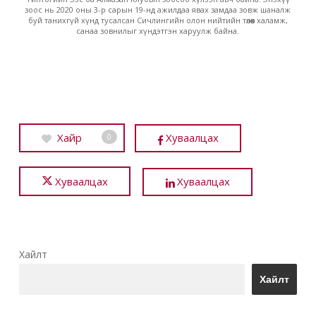
зоос нь 2020 оны 3-р сарын 19-нд ажилдаа явах замдаа зовж шаналж
буй танихгүй хүнд тусалсан Сичлингийн олон нийтийн төлөөх халамж,
санаа зовнилыг хүндэтгэн харуулж байна.
Хайр
Хуваалцах
0
Хуваалцах
Хуваалцах
Хайлт
Хайлт