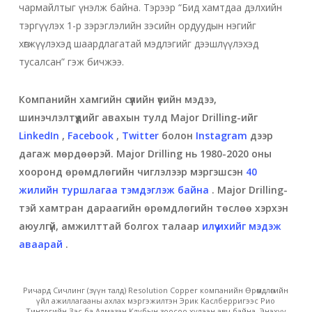
чармайлтыг үнэлж байна. Тэрээр “Бид хамтдаа дэлхийн
тэргүүлэх 1-р зэрэглэлийн зэсийн ордуудын нэгийг
хөгжүүлэхэд шаардлагатай мэдлэгийг дээшлүүлэхэд
тусалсан” гэж бичжээ.
Компанийн хамгийн сүүлийн үеийн мэдээ,
шинэчлэлтүүдийг авахын тулд Major Drilling-ийг
LinkedIn
,
Facebook
,
Twitter
болон
Instagram
дээр
дагаж мөрдөөрэй. Major Drilling нь 1980-2020 оны
хооронд өрөмдлөгийн чиглэлээр мэргэшсэн
40
жилийн туршлагаа тэмдэглэж байна
. Major Drilling-
тэй хамтран дараагийн өрөмдлөгийн төслөө хэрхэн
аюулгүй, амжилттай болгох талаар
илүү ихийг мэдэж
аваарай
.
Ричард Сичлинг (зүүн талд) Resolution Copper компанийн Өрөмдлөгийн
үйл ажиллагааны ахлах мэргэжилтэн Эрик Каслберригээс Рио
Тинтогийн Зэс ба Алмазан Клубын зоосоо хүлээн авч байна. Энэхүү