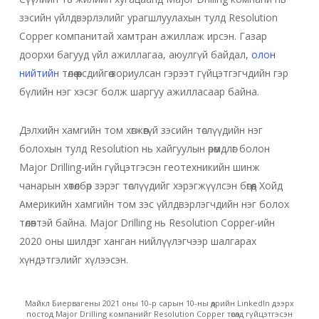
зэсийн үйлдвэрлэлийг урагшлуулахын тулд Resolution
Copper компанитай хамтран ажиллаж ирсэн. Газар
доорхи багууд үйл ажиллагаа, аюулгүй байдал,
олон
нийтийн
төлөө өөрсдийгөө зориулсан гэрээт гүйцэтгэгчдийн гэр
бүлийн нэг хэсэг болж шаргуу ажилласаар байна.
Дэлхийн хамгийн том хөгжөөгүй зэсийн төслүүдийн нэг
болохын тулд Resolution нь хайгуулын өрөмдлөг болон
Major Drilling-ийн гүйцэтгэсэн геотехникийн шинж
чанарын хөтөлбөр зэрэг төслүүдийг хэрэгжүүлсэн бөгөөд Хойд
Америкийн хамгийн том зэс үйлдвэрлэгчдийн нэг болох
төлөвтэй байна. Major Drilling нь Resolution Copper-ийн
2020 оны шилдэг ханган нийлүүлэгчээр шалгарах
хүндэтгэлийг хүлээсэн.
Майкл Биервагены 2021 оны 10-р сарын 10-ны өдрийн LinkedIn дээрх
постод Major Drilling компанийг Resolution Copper төсөлд гүйцэтгэсэн