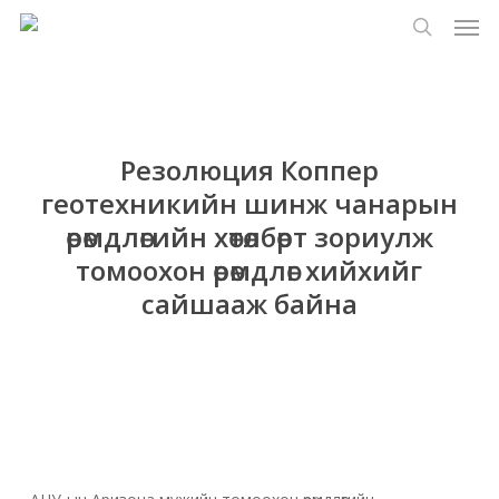
Цэс
Үндсэн
Menu
контент
хайлт
руу
алгасах
Резолюция Коппер
геотехникийн шинж чанарын
өрөмдлөгийн хөтөлбөрт зориулж
томоохон өрөмдлөг хийхийг
сайшааж байна