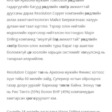
АНУ-ын Аризона мужийн томоохон өрөмдлөгийн
гадаргуугийн багууд өрөмдлөгийн хөтөлбөр амжилттай
дууссаны дараа Resolution Copper компанийн өрөмдлөгийн
ахлах ажилтан/геологич Майкл Биервагенаас халуун
дулаан магтаал хүртлээ. Тэрээр олон нийтийн
мэдээллийн хэрэгслээр нийтэлсэн постондоо Major
Drilling компанид "аюулгүй бөгөөд амжилттай" өрөмдлөгийн
хөтөлбөр болон олон жилийн турш бараг гар ашиглах
боломжгүй цөм хоолойн харьцах системийг хөгжүүлсэнд нь
талархал илэрхийлэв.
Resolution Copper төсөл нь Аризона мужийн Финикс хотоос
зүүн тийш 60 милийн зайд, Супериор хотын ойролцоох
газар доорх уурхайг барихаар төлөвлөж байна. Энэхүү төсөл
нь Рио Тинто (55%) болон BHP (45%) компаниудын
хамтарсан хөрөнгө оруулалт юм.
Сүүлийн 18 жилийн хугацаанд Major Drilling компани нь