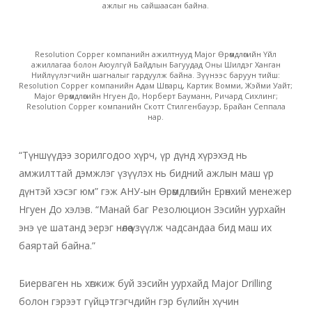
ажлыг нь сайшаасан байна.
Resolution Copper компанийн ажилтнууд Major Өрөмдлөгийн Үйл
ажиллагаа болон Аюулгүй Байдлын Багуудад Оны Шилдэг Ханган
Нийлүүлэгчийн шагналыг гардуулж байна. Зүүнээс баруун тийш:
Resolution Copper компанийн Адам Шварц, Картик Вомми, Жэйми Уайт;
Major Өрөмдлөгийн Нгуен До, Норберт Бауманн, Ричард Сихлинг;
Resolution Copper компанийн Скотт Стилгенбауэр, Брайан Сеппала
нар.
“Түншүүдээ зорилгодоо хүрч, үр дүнд хүрэхэд нь
амжилттай дэмжлэг үзүүлэх нь бидний ажлын маш үр
дүнтэй хэсэг юм” гэж АНУ-ын Өрөмдлөгийн Ерөнхий менежер
Нгуен До хэлэв. “Манай баг Резолюцион Зэсийн уурхайн
энэ үе шатанд эерэг нөлөө үзүүлж чадсандаа бид маш их
баяртай байна.”
Биерваген нь хөгжиж буй зэсийн уурхайд Major Drilling
болон гэрээт гүйцэтгэгчдийн гэр бүлийн хүчин