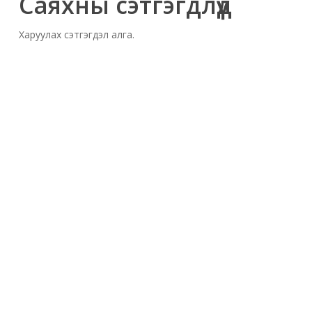
Саяхны сэтгэгдлүүд
Харуулах сэтгэгдэл алга.