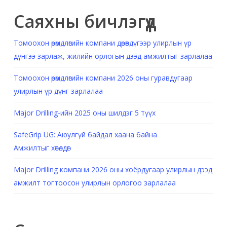
Саяхны бичлэгүүд
Томоохон өрөмдлөгийн компани дөрөвдүгээр улирлын үр
дүнгээ зарлаж, жилийн орлогын дээд амжилтыг зарлалаа
Томоохон өрөмдлөгийн компани 2026 оны гуравдугаар
улирлын үр дүнг зарлалаа
Major Drilling-ийн 2025 оны шилдэг 5 түүх
SafeGrip UG: Аюулгүй байдал хаана байна
Амжилтыг хөтөлдөг
Major Drilling компани 2026 оны хоёрдугаар улирлын дээд
амжилт тогтоосон улирлын орлогоо зарлалаа