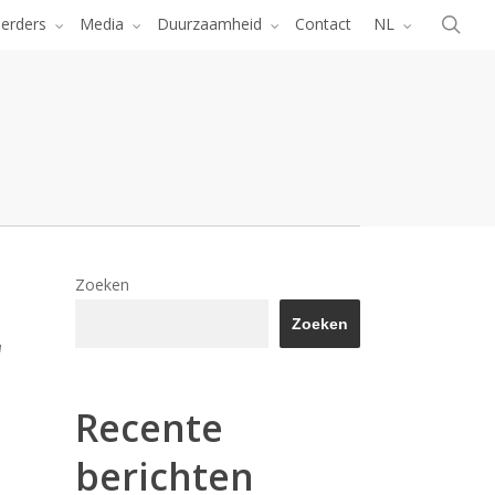
Menu
zoe
eerders
Media
Duurzaamheid
Contact
NL
Zoeken
Zoeken
'
Recente
berichten