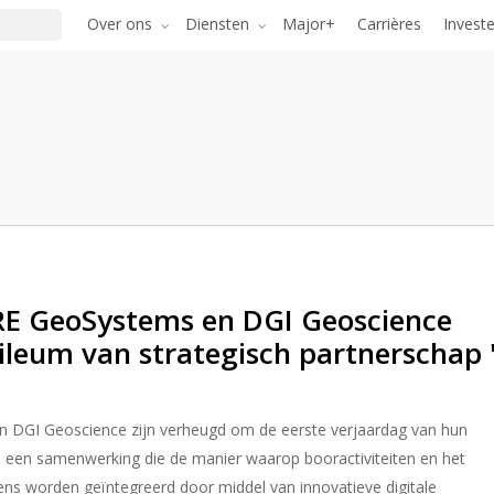
Over ons
Diensten
Major+
Carrières
Invest
ORE GeoSystems en DGI Geoscience
bileum van strategisch partnerschap 
n DGI Geoscience zijn verheugd om de eerste verjaardag van hun
n, een samenwerking die de manier waarop booractiviteiten en het
ns worden geïntegreerd door middel van innovatieve digitale