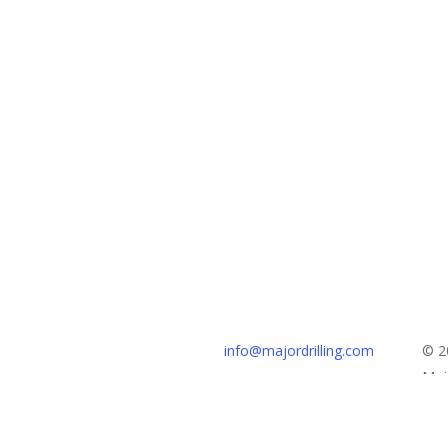
Hoofdkantoor
info@majordrilling.com
© 2
111 St. George St.
Majo
Moncton, NB, Canada
NL