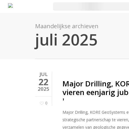
Ga
naar
de
Maandelijkse archieven
hoofdinhoud
juli 2025
JUL
22
Major Drilling, K
2025
vieren eenjarig ju
'
0
Major Drilling, KORE GeoSystems e
strategische partnerschap te viere
verzamelen van geologische gegeve