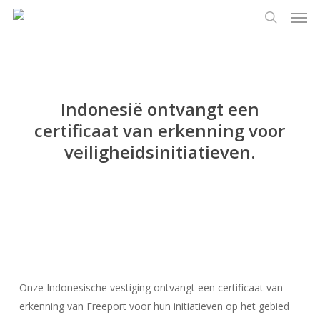
Men
Ga
Menu
naar
zoeken
de
hoofdinhoud
Indonesië ontvangt een
certificaat van erkenning voor
veiligheidsinitiatieven.
Onze Indonesische vestiging ontvangt een certificaat van
erkenning van Freeport voor hun initiatieven op het gebied