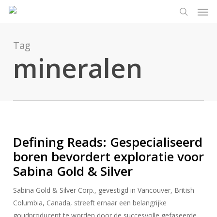
Men
Ga
Menu
naar
zoeken
de
hoofdinhoud
Tag
mineralen
Defining Reads: Gespecialiseerd
boren bevordert exploratie voor
Sabina Gold & Silver
Sabina Gold & Silver Corp., gevestigd in Vancouver, British
Columbia, Canada, streeft ernaar een belangrijke
goudproducent te worden door de succesvolle gefaseerde