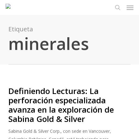
Men
Ir
Menu
al
busque en
contenido
principal
Etiqueta
minerales
Definiendo Lecturas: La
perforación especializada
avanza en la exploración de
Sabina Gold & Silver
Sabina Gold & Silver Corp., con sede en Vancouver,