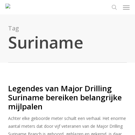
Men
Ga
Menu
naar
zoeken
de
hoofdinhoud
Tag
Suriname
Legendes van Major Drilling
Suriname bereiken belangrijke
mijlpalen
Achter elke geboorde meter schuilt een verhaal. Het enorme
aantal meters dat door vijf veteranen van de Major Drilling
Suriname Branch is geboord, geblazen en gekernd, is daar