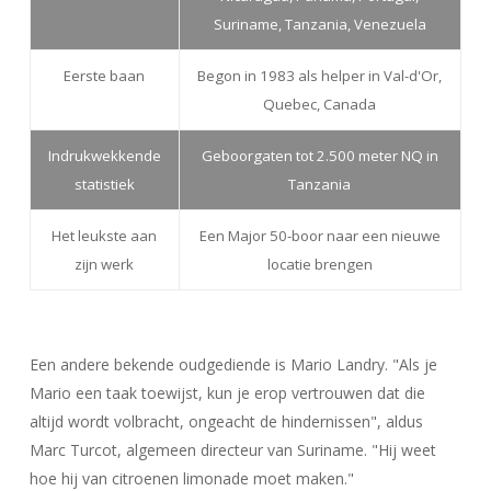
Suriname, Tanzania, Venezuela
Eerste baan
Begon in 1983 als helper in Val-d'Or,
Quebec, Canada
Indrukwekkende
Geboorgaten tot 2.500 meter NQ in
statistiek
Tanzania
Het leukste aan
Een Major 50-boor naar een nieuwe
zijn werk
locatie brengen
Een andere bekende oudgediende is Mario Landry. "Als je
Mario een taak toewijst, kun je erop vertrouwen dat die
altijd wordt volbracht, ongeacht de hindernissen", aldus
Marc Turcot, algemeen directeur van Suriname. "Hij weet
hoe hij van citroenen limonade moet maken."