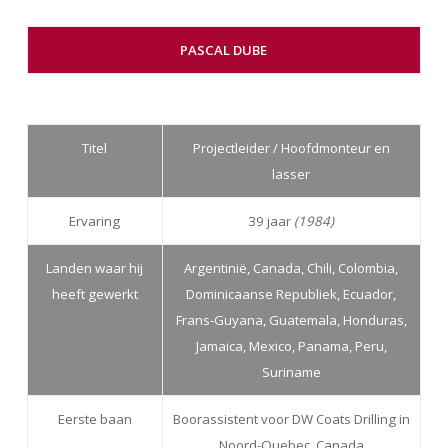
PASCAL DUBE
Titel
Projectleider / Hoofdmonteur en
lasser
Ervaring
39 jaar
(1984)
Landen waar hij
Argentinië, Canada, Chili, Colombia,
heeft gewerkt
Dominicaanse Republiek, Ecuador,
Frans-Guyana, Guatemala, Honduras,
Jamaica, Mexico, Panama, Peru,
Suriname
Eerste baan
Boorassistent voor DW Coats Drilling in
Noord-Quebec, Canada