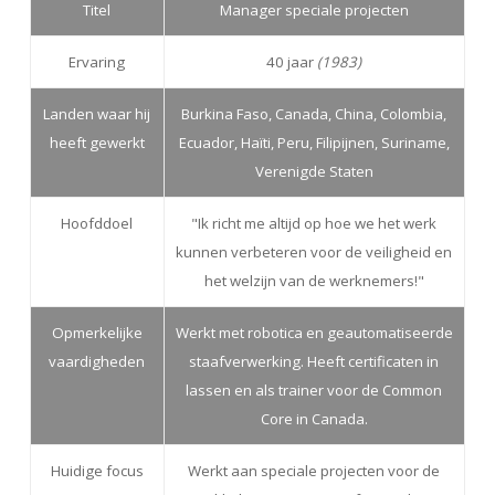
Titel
Manager speciale projecten
Ervaring
40 jaar
(1983)
Landen waar hij
Burkina Faso, Canada, China, Colombia,
heeft gewerkt
Ecuador, Haïti, Peru, Filipijnen, Suriname,
Verenigde Staten
Hoofddoel
"Ik richt me altijd op hoe we het werk
kunnen verbeteren voor de veiligheid en
het welzijn van de werknemers!"
Opmerkelijke
Werkt met robotica en geautomatiseerde
vaardigheden
staafverwerking. Heeft certificaten in
lassen en als trainer voor de Common
Core in Canada.
Huidige focus
Werkt aan speciale projecten voor de