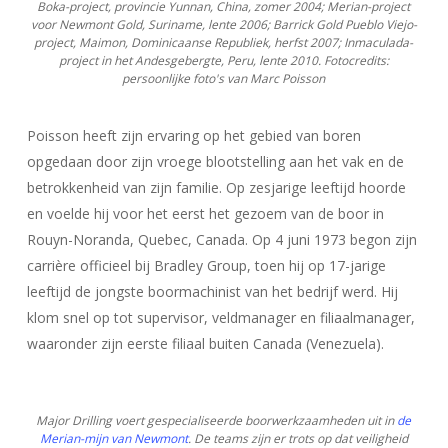
Boka-project, provincie Yunnan, China, zomer 2004; Merian-project
voor Newmont Gold, Suriname, lente 2006; Barrick Gold Pueblo Viejo-
project, Maimon, Dominicaanse Republiek, herfst 2007; Inmaculada-
project in het Andesgebergte, Peru, lente 2010. Fotocredits:
persoonlijke foto's van Marc Poisson
Poisson heeft zijn ervaring op het gebied van boren
opgedaan door zijn vroege blootstelling aan het vak en de
betrokkenheid van zijn familie. Op zesjarige leeftijd hoorde
en voelde hij voor het eerst het gezoem van de boor in
Rouyn-Noranda, Quebec, Canada. Op 4 juni 1973 begon zijn
carrière officieel bij Bradley Group, toen hij op 17-jarige
leeftijd de jongste boormachinist van het bedrijf werd. Hij
klom snel op tot supervisor, veldmanager en filiaalmanager,
waaronder zijn eerste filiaal buiten Canada (Venezuela).
Major Drilling voert gespecialiseerde boorwerkzaamheden uit in
de
Merian-mijn van Newmont
.
De teams zijn er trots op dat veiligheid