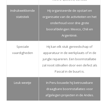
Indrukwekkende
Hij organiseerde de opstart en
statistiek
organisatie van de activiteiten en het
onderhoud voor drie grote
boorafdelingen: Mexico, Chili en
Argentinië.
Speciale
Hij kan elk stuk gereedschap of
vaardigheden
apparatuur in de werkplaats of in de
jungle repareren. Een boorinstallatie
zal nooit stilvallen door een defect als
Pascal in de buurt is.
Leuk weetje
In Peru bouwde hij betrouwbare
draagbare boorinstallaties voor
afgelegen projecten in de Andes.