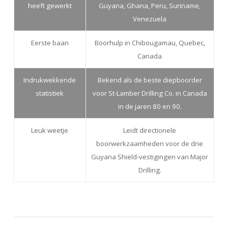
heeft gewerkt
Guyana, Ghana, Peru, Suriname,
Venezuela
Eerste baan
Boorhulp in Chibougamau, Quebec,
Canada
Indrukwekkende
Bekend als de beste diepboorder
statistiek
voor St-Lamber Drilling Co. in Canada
in de jaren 80 en 90.
Leuk weetje
Leidt directionele
boorwerkzaamheden voor de drie
Guyana Shield-vestigingen van Major
Drilling.