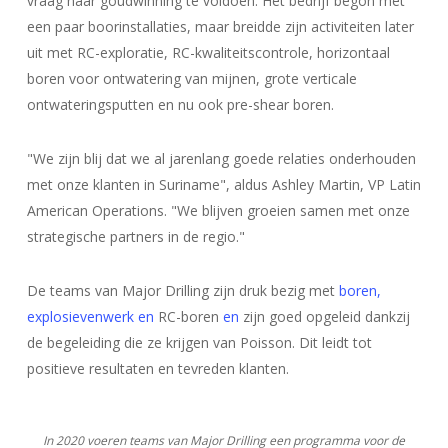
vraag naar goudwinning te voldoen. Het bedrijf begon met
een paar boorinstallaties, maar breidde zijn activiteiten later
uit met RC-exploratie, RC-kwaliteitscontrole, horizontaal
boren voor ontwatering van mijnen, grote verticale
ontwateringsputten en nu ook pre-shear boren.
"We zijn blij dat we al jarenlang goede relaties onderhouden
met onze klanten in Suriname", aldus Ashley Martin, VP Latin
American Operations. "We blijven groeien samen met onze
strategische partners in de regio."
De teams van Major Drilling zijn druk bezig met
boren,
explosievenwerk en
RC-boren
en
zijn goed opgeleid dankzij
de begeleiding die ze krijgen van Poisson. Dit leidt tot
positieve resultaten en tevreden klanten.
In 2020 voeren teams van Major Drilling een programma voor de