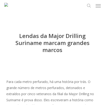
Men
Pular
Menu
para
pesquisa
o
conteúdo
principal
Lendas da Major Drilling
Suriname marcam grandes
marcos
Para cada metro perfurado, há uma história por trás. O
grande número de metros perfurados, detonados e
extraídos por cinco veteranos da filial da Major Drilling no
Suriname é prova disso. Eles escreveram a história como