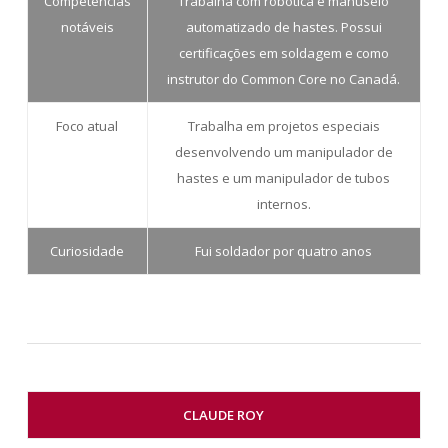
Competências
Trabalha com robótica e manuseio
notáveis
automatizado de hastes. Possui
certificações em soldagem e como
instrutor do Common Core no Canadá.
Foco atual
Trabalha em projetos especiais
desenvolvendo um manipulador de
hastes e um manipulador de tubos
internos.
Curiosidade
Fui soldador por quatro anos
CLAUDE ROY