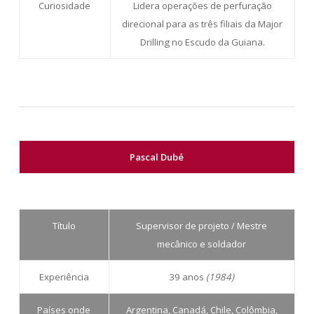
Curiosidade
Lidera operações de perfuração
direcional para as três filiais da Major
Drilling no Escudo da Guiana.
Pascal Dubé
Título
Supervisor de projeto / Mestre
mecânico e soldador
Experiência
39 anos
(1984)
Países onde
Argentina, Canadá, Chile, Colômbia,