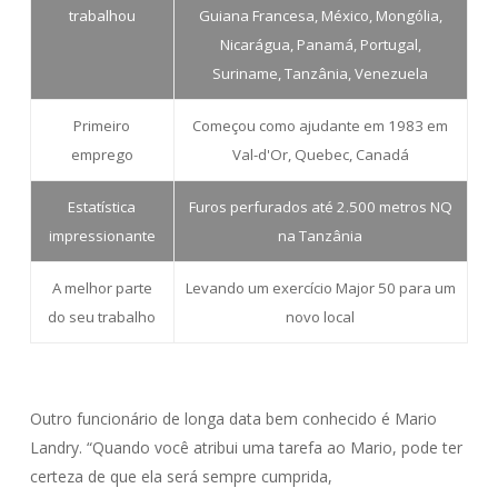
trabalhou
Guiana Francesa, México, Mongólia,
Nicarágua, Panamá, Portugal,
Suriname, Tanzânia, Venezuela
Primeiro
Começou como ajudante em 1983 em
emprego
Val-d'Or, Quebec, Canadá
Estatística
Furos perfurados até 2.500 metros NQ
impressionante
na Tanzânia
A melhor parte
Levando um exercício Major 50 para um
do seu trabalho
novo local
Outro funcionário de longa data bem conhecido é Mario
Landry. “Quando você atribui uma tarefa ao Mario, pode ter
certeza de que ela será sempre cumprida,