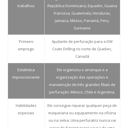
trabalhou
República Dominicana, Equador, Guiana
Francesa, Guatemala, Honduras,
Jamaica, México, Panamá, Peru,
Suriname
Primeiro
Ajudante de perfuração para a DW
emprego
Coats Drilling no norte de Quebec,
Canadá
Estatística
Ele organizou o arranque e a
impressionante
organização das operações e
manutenção de três grandes filiais de
perfuração: México, Chile e Argentina.
Habilidades
Ele consegue reparar qualquer peça de
especiais
maquinaria ou equipamento na oficina
ou na selva. Uma perfuratriz nunca vai
parar de funcionar por causa de uma