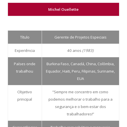
Michel Ouellette
Título
Gerente de Projetos Especiais
Experiência
40 anos
(1983)
Países onde
Burkina Faso, Canadá, China, Colômbia,
trabalhou
Equador, Haiti, Peru, Filipinas, Suriname,
EUA
Objetivo
“Sempre me concentro em como
principal
podemos melhorar o trabalho para a
segurança e o bem-estar dos
trabalhadores!”