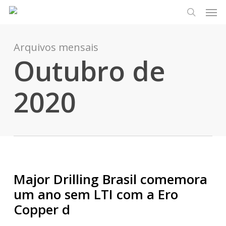
Men
Pular
Menu
para
pesquisa
o
conteúdo
Arquivos mensais
Outubro de
principal
2020
Major Drilling Brasil comemora
um ano sem LTI com a Ero
Copper d