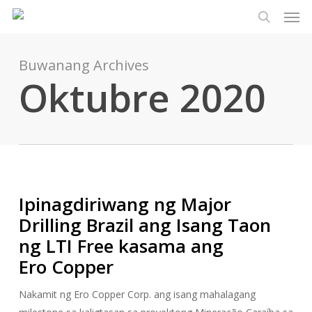
Men
Laktawan
Menu
ang
paghaha
pangunahing
nilalaman
Buwanang Archives
Oktubre 2020
Ipinagdiriwang ng Major
Drilling Brazil ang Isang Taon
ng LTI Free kasama ang
Ero Copper
Nakamit ng Ero Copper Corp. ang isang mahalagang