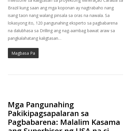
milestone sa kaligtasan sa proyektong Mineração Caraíba sa
Brazil kung saan ang mga koponan ay nagtrabaho nang
isang taon nang walang pinsala sa oras na nawala. Sa
lokasyong ito, 120 pangunahing eksperto sa pagbabarena
na dalubhasa sa Drilling ang nag-aambag bawat araw sa
pangkalahatang kaligtasan…
Magbasa Pa
Mga Pangunahing
Pakikipagsapalaran sa
Pagbabarena: Malalim Kasama
ang Superbisor ng USA na si