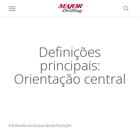
Pular
Menu
Menu
para
pesqu
o
conteúdo
principal
Definições
principais:
Orientação central
A bússola exclusiva da perfuração