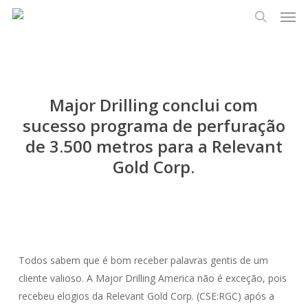
Men
Pular
Menu
para
pesquisa
o
conteúdo
principal
Major Drilling conclui com
sucesso programa de perfuração
de 3.500 metros para a Relevant
Gold Corp.
Todos sabem que é bom receber palavras gentis de um
cliente valioso. A Major Drilling America não é exceção, pois
recebeu elogios da Relevant Gold Corp. (CSE:RGC) após a