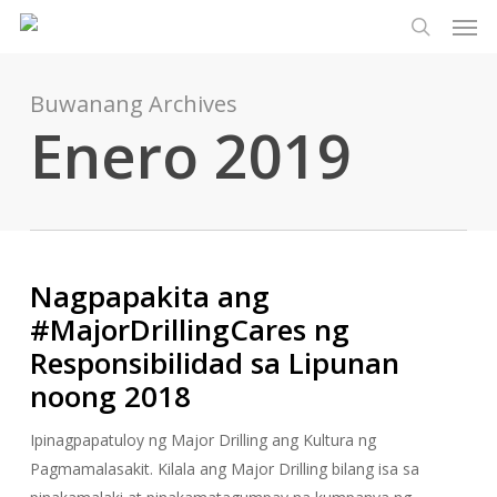
Men
Laktawan
Menu
ang
paghaha
pangunahing
nilalaman
Buwanang Archives
Enero 2019
Nagpapakita ang
#MajorDrillingCares ng
Responsibilidad sa Lipunan
noong 2018
Ipinagpapatuloy ng Major Drilling ang Kultura ng
Pagmamalasakit. Kilala ang Major Drilling bilang isa sa