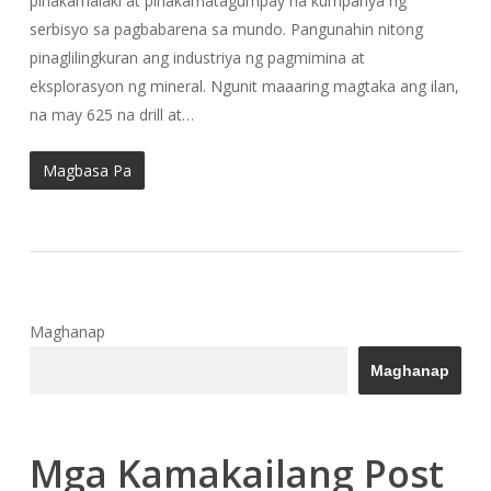
pinakamalaki at pinakamatagumpay na kumpanya ng
serbisyo sa pagbabarena sa mundo. Pangunahin nitong
pinaglilingkuran ang industriya ng pagmimina at
eksplorasyon ng mineral. Ngunit maaaring magtaka ang ilan,
na may 625 na drill at…
Magbasa Pa
Maghanap
Maghanap
Mga Kamakailang Post