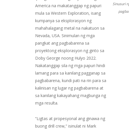
Sinusuri 
America na makatanggap ng papuri
pagbab
mula sa Western Exploration, isang
kumpanya sa eksplorasyon ng
mahahalagang metal na nakatuon sa
Nevada, USA. Sinimulan ng mga
pangkat ang pagbabarena sa
proyektong eksplorasyon ng ginto sa
Doby George noong Hulyo 2022.
Nakatanggap sila ng mga papuri hindi
lamang para sa kanilang pagganap sa
pagbabarena, kundi pati na rin para sa
kalinisan ng lugar ng pagbabarena at
sa kanilang kakayahang magbunga ng
mga resulta.
“Ligtas at propesyonal ang ginawa ng
buong drill crew,” isinulat ni Mark