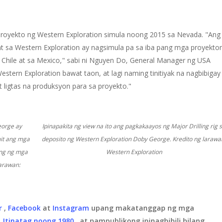
proyekto ng Western Exploration simula noong 2015 sa Nevada. "Ang
t sa Western Exploration ay nagsimula pa sa iba pang mga proyekto
 Chile at sa Mexico," sabi ni Nguyen Do, General Manager ng USA
tern Exploration bawat taon, at lagi naming tinitiyak na nagbibigay
 ligtas na produksyon para sa proyekto."
eorge ay
Ipinapakita ng view na ito ang pagkakaayos ng Major Drilling rig 
it ang mga
deposito ng Western Exploration Doby George. Kredito ng larawa
ing ng mga
Western Exploration
arawan:
r
,
Facebook
at
Instagram
upang makatanggap ng mga
.
Itinatag noong 1980
, at pampublikong ipinagbibili bilang