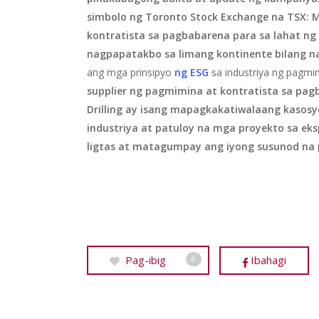
simbolo ng Toronto Stock Exchange na TSX: M
kontratista sa pagbabarena para sa lahat n
nagpapatakbo sa limang kontinente bilang 
ang mga prinsipyo
ng ESG
sa industriya ng pagm
supplier ng pagmimina at kontratista sa pag
Drilling ay isang mapagkakatiwalaang kaso
industriya at patuloy na mga proyekto sa eks
ligtas at matagumpay ang iyong susunod na 
Pag-ibig
Ibahagi
6