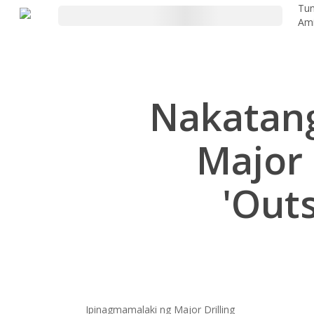
Laktawan
Tun
Am
ang
pangunahing
nilalaman
Nakatan
Major 
'Out
Ipinagmamalaki ng Major Drilling