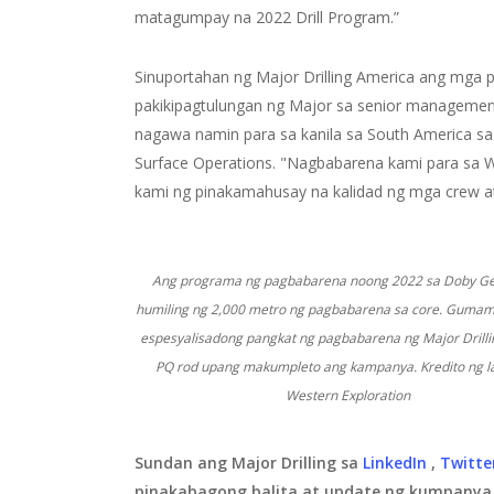
matagumpay na 2022 Drill Program.”
Sinuportahan ng Major Drilling America ang mga 
pakikipagtulungan ng Major sa senior managemen
nagawa namin para sa kanila sa South America sa
Surface Operations. "Nagbabarena kami para sa Wes
kami ng pinakamahusay na kalidad ng mga crew at
Ang programa ng pagbabarena noong 2022 sa Doby G
humiling ng 2,000 metro ng pagbabarena sa core. Gumam
espesyalisadong pangkat ng pagbabarena ng Major Drill
PQ rod upang makumpleto ang kampanya. Kredito ng l
Western Exploration
Sundan ang Major Drilling sa
LinkedIn
,
Twitte
pinakabagong balita at update ng kumpanya