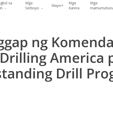
gkol sa
Mga
Mga
Mga
Major+
in
Serbisyo
Karera
mamumuhun
ggap ng Komenda
Drilling America 
standing Drill Pro