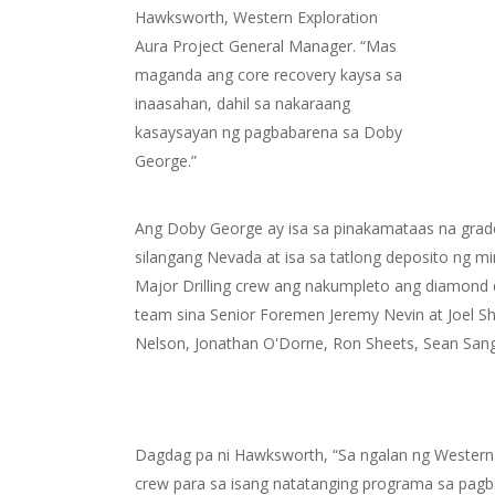
Hawksworth, Western Exploration
Aura Project General Manager. “Mas
maganda ang core recovery kaysa sa
inaasahan, dahil sa nakaraang
kasaysayan ng pagbabarena sa Doby
George.”
Ang Doby George ay isa sa pinakamataas na grado,
silangang Nevada at isa sa tatlong deposito ng m
Major Drilling crew ang nakumpleto ang diamond 
team sina Senior Foremen Jeremy Nevin at Joel Shoc
Nelson, Jonathan O'Dorne, Ron Sheets, Sean Sangs
Dagdag pa ni Hawksworth, “Sa ngalan ng Western E
crew para sa isang natatanging programa sa pagb