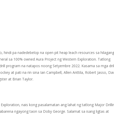
 hindi pa nadedebelop na open pit heap leach resources sa hilagang
ineral sa 100% owned Aura Project ng Western Exploration. Tatlong
drill program na natapos noong Setyembre 2022. Kasama sa mga dril
key at pati na rin sina Ian Campbell, Allen Anttila, Robert Jasso, Da
ter at Brian Taylor.
xploration, nais kong pasalamatan ang lahat ng tatlong Major Drilli
abarena ngayong taon sa Doby George. Salamat sa isang ligtas at