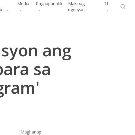
Menu
Media
Pagpapanatili
Makipag-
TL
pa
an
ugnayan
syon ang
para sa
gram'
Maghanap