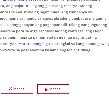
DI, ang Major Drilling ang ginustong espesyalisadong
g antas sa industriya ng pagmimina. Ang kumpanya ay
nangunguna sa mundo sa espesyalisadong pagbabarena gamit
imina
upang gabayan ang pagpapanatili. Bilang nangungunang
babarena para sa mga espesyalisadong kontrata, ang Major
syo sa pagmimina sa pamamagitan ng mga pag-angat ng
plorasyon.
Matuto nang higit pa
tungkol sa kung paano gawin
proyekto sa pagbabarena kasama ang Major Drilling.
Ibahagi
Ibahagi