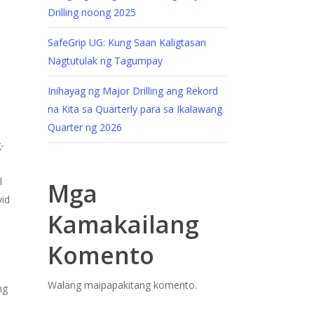
Drilling noong 2025
SafeGrip UG: Kung Saan Kaligtasan
Nagtutulak ng Tagumpay
Inihayag ng Major Drilling ang Rekord
na Kita sa Quarterly para sa Ikalawang
Quarter ng 2026
-
l
Mga
vid
Kamakailang
Komento
Walang maipapakitang komento.
ng