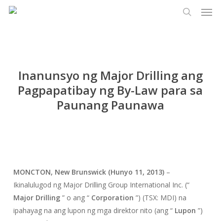
Men
Laktawan
Menu
ang
paghaha
pangunahing
nilalaman
Inanunsyo ng Major Drilling ang
Pagpapatibay ng By-Law para sa
Paunang Paunawa
MONCTON, New Brunswick (Hunyo 11, 2013)
–
Ikinalulugod ng Major Drilling Group International Inc. (“
Major Drilling
” o ang “
Corporation
”) (TSX: MDI) na
ipahayag na ang lupon ng mga direktor nito (ang “
Lupon
”)