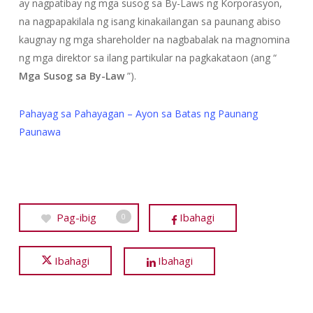
ay nagpatibay ng mga susog sa By-Laws ng Korporasyon,
na nagpapakilala ng isang kinakailangan sa paunang abiso
kaugnay ng mga shareholder na nagbabalak na magnomina
ng mga direktor sa ilang partikular na pagkakataon (ang “
Mga Susog sa By-Law
”).
Pahayag sa Pahayagan – Ayon sa Batas ng Paunang
Paunawa
Pag-ibig
Ibahagi
0
Ibahagi
Ibahagi